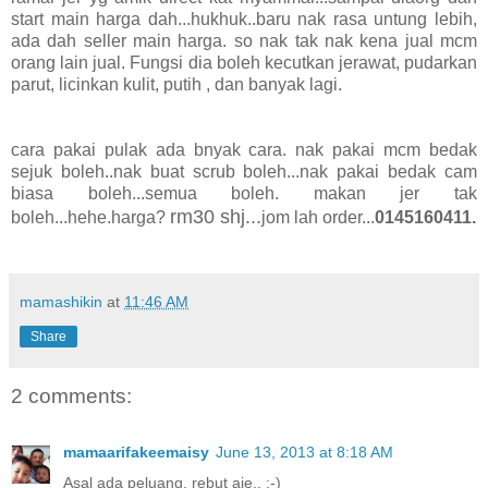
start main harga dah...hukhuk..baru nak rasa untung lebih,
ada dah seller main harga. so nak tak nak kena jual mcm
orang lain jual. Fungsi dia boleh kecutkan jerawat, pudarkan
parut, licinkan kulit, putih , dan banyak lagi.
cara pakai pulak ada bnyak cara. nak pakai mcm bedak
sejuk boleh..nak buat scrub boleh...nak pakai bedak cam
biasa boleh...semua boleh. makan jer tak
rm30 shj...
boleh...hehe.harga?
jom lah order...
0145160411.
mamashikin
at
11:46 AM
Share
2 comments:
mamaarifakeemaisy
June 13, 2013 at 8:18 AM
Asal ada peluang, rebut aje.. :-)