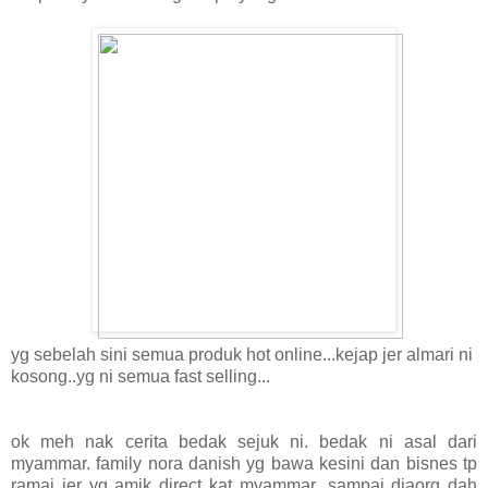
yg sebelah sini semua produk hot online...kejap jer almari ni
kosong..yg ni semua fast selling...
ok meh nak cerita bedak sejuk ni. bedak ni asal dari
myammar. family nora danish yg bawa kesini dan bisnes tp
ramai jer yg amik direct kat myammar...sampai diaorg dah