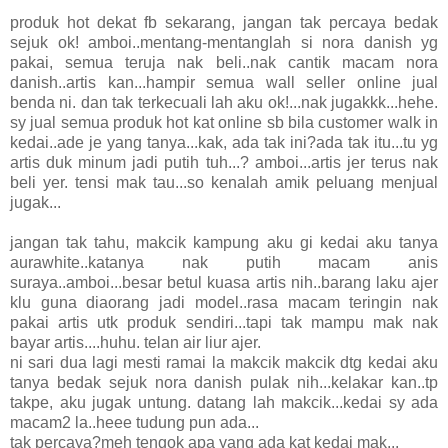
produk hot dekat fb sekarang, jangan tak percaya bedak
sejuk ok! amboi..mentang-mentanglah si nora danish yg
pakai, semua teruja nak beli..nak cantik macam nora
danish..artis kan...hampir semua wall seller online jual
benda ni. dan tak terkecuali lah aku ok!...nak jugakkk...hehe.
sy jual semua produk hot kat online sb bila customer walk in
kedai..ade je yang tanya...kak, ada tak ini?ada tak itu...tu yg
artis duk minum jadi putih tuh...? amboi...artis jer terus nak
beli yer. tensi mak tau...so kenalah amik peluang menjual
jugak...
jangan tak tahu, makcik kampung aku gi kedai aku tanya
aurawhite..katanya nak putih macam anis
suraya..amboi...besar betul kuasa artis nih..barang laku ajer
klu guna diaorang jadi model..rasa macam teringin nak
pakai artis utk produk sendiri...tapi tak mampu mak nak
bayar artis....huhu. telan air liur ajer.
ni sari dua lagi mesti ramai la makcik makcik dtg kedai aku
tanya bedak sejuk nora danish pulak nih...kelakar kan..tp
takpe, aku jugak untung. datang lah makcik...kedai sy ada
macam2 la..heee tudung pun ada...
tak percaya?meh tengok apa yang ada kat kedai mak...