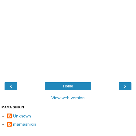
‹
›
Home
View web version
MAMA SHIKIN
Unknown
mamashikin