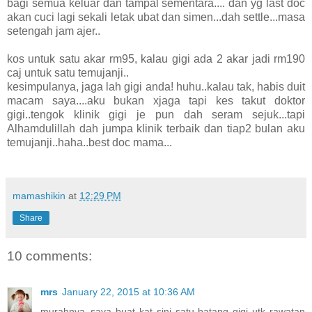
bagi semua keluar dan tampal sementara.... dan yg last doc
akan cuci lagi sekali letak ubat dan simen...dah settle...masa
setengah jam ajer..
kos untuk satu akar rm95, kalau gigi ada 2 akar jadi rm190
caj untuk satu temujanji..
kesimpulanya, jaga lah gigi anda! huhu..kalau tak, habis duit
macam saya....aku bukan xjaga tapi kes takut doktor
gigi..tengok klinik gigi je pun dah seram sejuk...tapi
Alhamdulillah dah jumpa klinik terbaik dan tiap2 bulan aku
temujanji..haha..best doc mama...
mamashikin
at
12:29 PM
Share
10 comments:
mrs
January 22, 2015 at 10:36 AM
murahnya..saya buat kat sini satu batang gigi utk rawatan