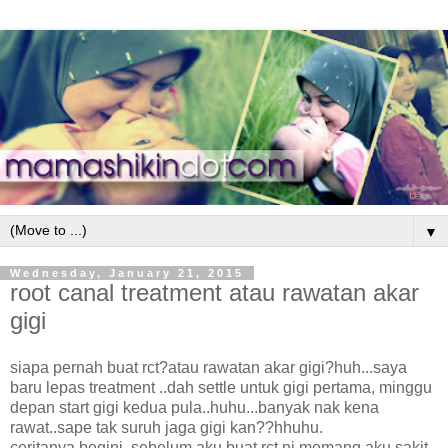
▼
Wednesday, January 21, 2015
root canal treatment atau rawatan akar
gigi
siapa pernah buat rct?atau rawatan akar gigi?huh...saya
baru lepas treatment ..dah settle untuk gigi pertama, minggu
depan start gigi kedua pula..huhu...banyak nak kena
rawat..sape tak suruh jaga gigi kan??hhuhu.
ceritanya begini, sebelum aku buat rct ni memang aku sakit