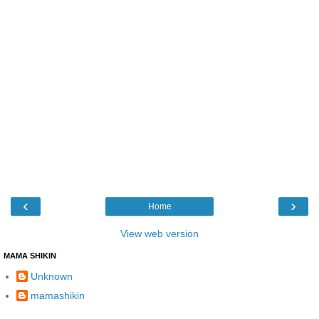
‹
›
Home
View web version
MAMA SHIKIN
Unknown
mamashikin