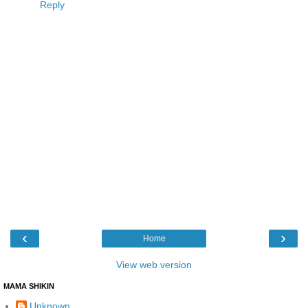
Reply
‹
›
Home
View web version
MAMA SHIKIN
Unknown