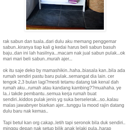
rak sabun dan tuala..dari dulu aku memang penggemar
sabun..kiranya tiap kali g kedai harus beli sabun basuh
baju..dan ini lah hasilnya...macam nak jual sabun pulak...ok
mari mari beli sabun..murah ajer...
ok itu saje deko by mamashikin..haha..biasala kan..bila ada
rumah sendiri pastu baru pulak..semangat dia lain. cer
tengok 2,3 bulan lagi?mesti tetamu datang tak kenal dah
rumah aku...rumah atau kandang kambing??muahaha. ye
la..i takde pembantu..semua kerja rumah buat
sendiri..kiddos pulak jenis yg suka berselerak...so..kalau
malas jawabnyer biarkan ajer...tunggu la mood rajin datang
dulu baru nak kemas..
Tapi betul kan org cakap..letih tapi seronok bila duk sendiri..
minggu depan nak setup bilik anak lelaki pula..harap