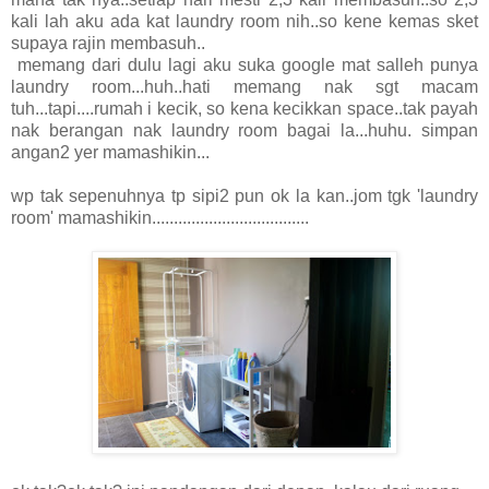
kali lah aku ada kat laundry room nih..so kene kemas sket
supaya rajin membasuh..
memang dari dulu lagi aku suka google mat salleh punya
laundry room...huh..hati memang nak sgt macam
tuh...tapi....rumah i kecik, so kena kecikkan space..tak payah
nak berangan nak laundry room bagai la...huhu. simpan
angan2 yer mamashikin...
wp tak sepenuhnya tp sipi2 pun ok la kan..jom tgk 'laundry
room' mamashikin....................................