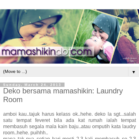
▼
Sunday, March 24, 2013
Deko bersama mamashikin: Laundry
Room
amboi kau..tajuk harus kelass ok..hehe. deko la sgt...salah
satu tempat feveret bila ada kat rumah ialah tempat
membasuh segala mala kain baju..atau omputih kata laudry
room..hehe. puihhh..
mana tak nya..setiap hari mesti 2,3 kali membasuh..so 2,3