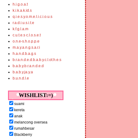
h.i.g.o.a.t
k.i.k.a.k.id.s
q.i.e.s.y.o.m.e.l.i.c.i.o.u.s
r.a.d.i.u.s.i.t.e
k.f.g.l.a.m
c.u.t.e.s c.l.o.s.e.t
o.n.e-s.h.o.p.p.e
m.a.y.a.n.g.s.a.r.i
h.a.n.d.b.a.g.s
b.r.a.n.d.e.d.b.a.b.y.c.l.ot.h.e.s
b.a.b.y.b.r.a.n.d.e.d
b.a.b.y.ja.y.a
b.u.n.d.l.e
WISHLIST:=)
suami
kereta
anak
melancong oversea
rumahbesar
Blackberry