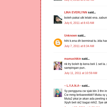
LINA EVERLYNN
said...
boleh pakai utk lelaki ena..sabun 
July 6, 2011 at 8:43 AM
Unknown
said...
hihi k.ena dh berminat tu..kita h
July 7, 2011 at 8:34 AM
mamashikin
said...
nk try boleh tp kena beli 1 set la
sampingan pun..
July 11, 2011 at 10:59 AM
~ L.Y.A.N.A~
said...
Sy pengguna cw sjak bln 3 thn ini..
Cw mmg terbaeeekkk!! Muka sy yg
Mula2 pkai je akan ada peeling si
Xpyh beli sk2 bagai mhl2. Sye 