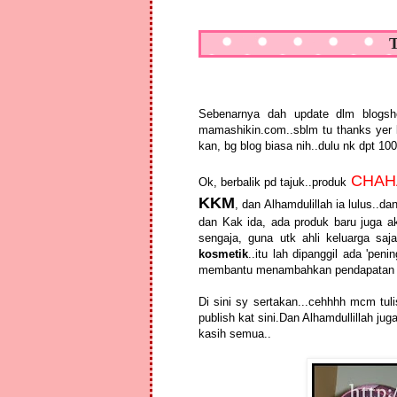
Sebenarnya dah update dlm blogsho
mamashikin.com..sblm tu thanks yer kp
kan, bg blog biasa nih..dulu nk dpt 10
CHAH
Ok, berbalik pd tajuk..produk
KKM
, dan Alhamdulillah ia lulus..
dan Kak ida, ada produk baru juga a
sengaja, guna utk ahli keluarga sa
kosmetik
..itu lah dipanggil ada 'peni
membantu menambahkan pendapatan har
Di sini sy sertakan...cehhhh mcm tuli
publish kat sini.Dan Alhamdullillah j
kasih semua..