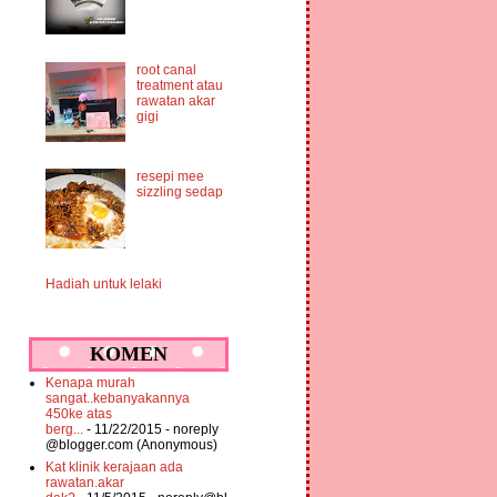
root canal
treatment atau
rawatan akar
gigi
resepi mee
sizzling sedap
Hadiah untuk lelaki
KOMEN
Kenapa murah
sangat..kebanyakannya
450ke atas
berg...
- 11/22/2015
- noreply
@blogger.com (Anonymous)
Kat klinik kerajaan ada
rawatan.akar