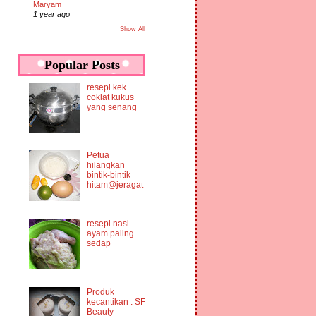
Maryam
1 year ago
Show All
Popular Posts
resepi kek
coklat kukus
yang senang
Petua
hilangkan
bintik-bintik
hitam@jeragat
resepi nasi
ayam paling
sedap
Produk
kecantikan : SF
Beauty