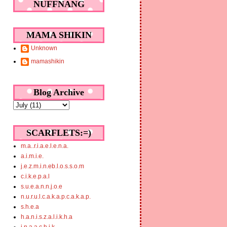
NUFFNANG
MAMA SHIKIN
Unknown
mamashikin
Blog Archive
SCARFLETS:=)
m.a..r.i.a.e.l.e.n.a.
a.i.m.i.e.
j.e.z.m.i.n.eb.l.o.s.s.o.m
c.i.k.e.p.a.l
s.u.e.a.n.n.j.o.e
n.u.r.u.l.c.a.k.a.p.c.a.k.a.p.
s.h.e.a
h.a.n.i.s.z.a.l.i.k.h.a