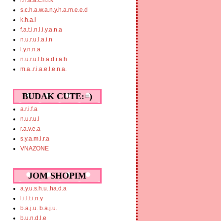
i.n.a.a.c.h.i.k
s.c.h.a.w.a.n.y.h.a.m.e.e.d
k.h.a.i
f.a.t.i.n.l.i.y.a.n.a
n.u.r.u.l.a.i.n
l.y.n.n.a
n.u.r.u.l.b.a.d.i.a.h
m.a..r.i.a.e.l.e.n.a.
BUDAK CUTE:=)
a.r.i.f.a
n.u.r.u.l
r.a.v.e.a
s.y.a.m.i.r.a
VNAZONE
JOM SHOPIM
a.y.u.s.h.u..ha.d.a
l.i.l.t.i.n.y
b.a.j.u. b.a.j.u.
b.u.n.d.l.e