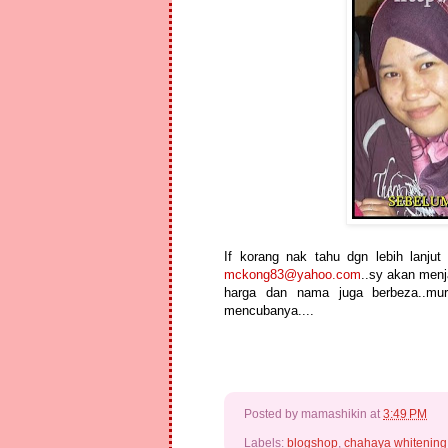
If korang nak tahu dgn lebih lanjut
mckong83@yahoo.com
..sy akan menj
harga dan nama juga berbeza..mur
mencubanya....
Posted by
mamashikin
at
3:49 PM
Labels:
blogshop
,
chahaya whitening