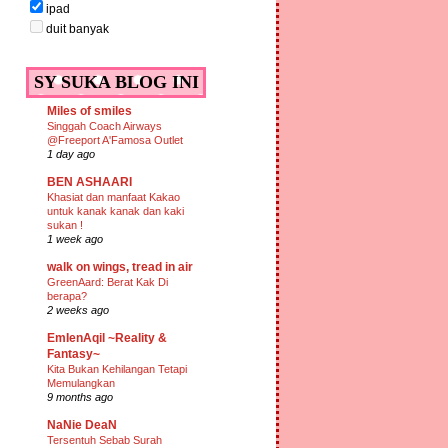
ipad
duit banyak
SY SUKA BLOG INI
Miles of smiles
Singgah Coach Airways
@Freeport A'Famosa Outlet
1 day ago
BEN ASHAARI
Khasiat dan manfaat Kakao
untuk kanak kanak dan kaki
sukan !
1 week ago
walk on wings, tread in air
GreenAard: Berat Kak Di
berapa?
2 weeks ago
EmIenAqil ~Reality &
Fantasy~
Kita Bukan Kehilangan Tetapi
Memulangkan
9 months ago
NaNie DeaN
Tersentuh Sebab Surah