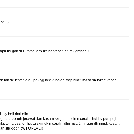
shj :)
ampir try gak dlu.. mmg terbukti berkesanlah tgk gmbr tu!
..sb tak de tester..atau pek yg kecik..boleh stop bila2 masa sb takde kesan
 sy beli dari elia..
 dulu penuh jerawat dan kusam skrg dah licin n cerah.. hubby pun puji.
kit tp halus2 je.. lps tu skin ok n cerah.. dlm msa 2 mnggu dh nmpk kesan.
akan stick dgn cw FOREVER!