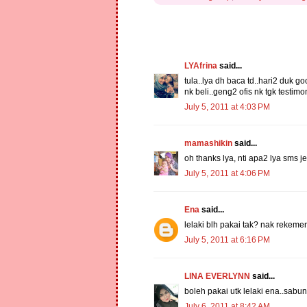
LYAfrina
said...
tula..lya dh baca td..hari2 duk g
nk beli..geng2 ofis nk tgk testimo
July 5, 2011 at 4:03 PM
mamashikin
said...
oh thanks lya, nti apa2 lya sms jer
July 5, 2011 at 4:06 PM
Ena
said...
lelaki blh pakai tak? nak rekemen 
July 5, 2011 at 6:16 PM
LINA EVERLYNN
said...
boleh pakai utk lelaki ena..sabun 
July 6, 2011 at 8:42 AM