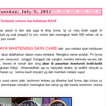
Tuesday, July 5, 2011
Testimoni terbaru dan kelulusan KKM
p pasal ni..dan ada juga di blog lynna, tp sy mau letak jugak kt
d yg sudi jenguk2 kt sini..visitor dah meningkat..lebih 500 sehari..ok la
0 pun susah..
AYA WHITENING SKIN CARE
dah pun melalui ujian kelulusan
dan akan didaftarkan dalam masa terdekat. Mengikut owner produk, Pn lynna
kan menyusul...tunggu! Sungguh tak sangka..mereka bermula secara tak
ja, bisnes dr rumah dan skrg
akan di pasarkan keseluruh butik-butik
ngkatan hidup'...Alhamdullilah..wp sy hanyalah dealer, tp sedikit sbnyak ia
ian sy...terima kasih bnyak2 yg dah membeli melalui saya!
s surat rasmi plak..testimoni terbaru yg dihantar kpd lynna..dgn izinya sy
uga permintaan semakin meningkat dan ramai yg dah hantar testimoni..terima