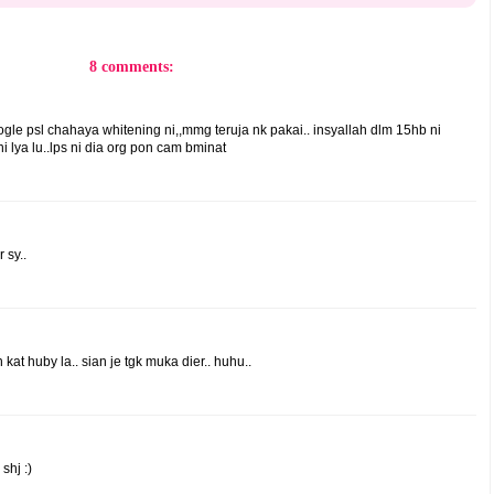
8 comments:
oogle psl chahaya whitening ni,,mmg teruja nk pakai.. insyallah dlm 15hb ni
ni lya lu..lps ni dia org pon cam bminat
 sy..
kat huby la.. sian je tgk muka dier.. huhu..
shj :)