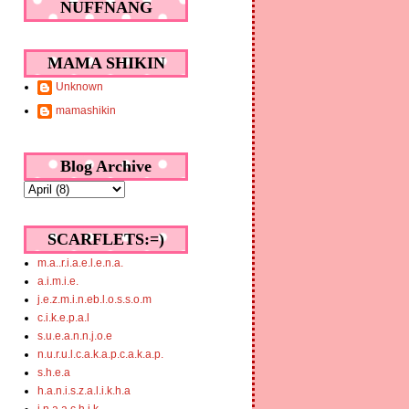
NUFFNANG
MAMA SHIKIN
Unknown
mamashikin
Blog Archive
SCARFLETS:=)
m.a..r.i.a.e.l.e.n.a.
a.i.m.i.e.
j.e.z.m.i.n.eb.l.o.s.s.o.m
c.i.k.e.p.a.l
s.u.e.a.n.n.j.o.e
n.u.r.u.l.c.a.k.a.p.c.a.k.a.p.
s.h.e.a
h.a.n.i.s.z.a.l.i.k.h.a