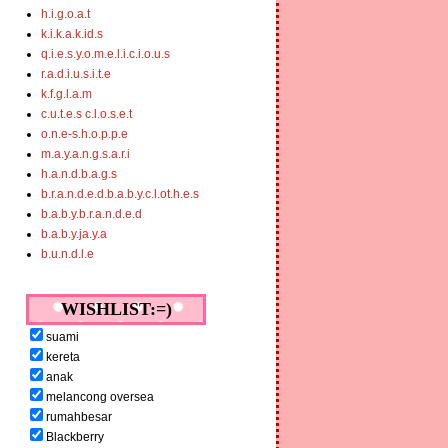
h.i.g.o.a.t
k.i.k.a.k.id.s
q.i.e.s.y.o.m.e.l.i.c.i.o.u.s
r.a.d.i.u.s.i.t.e
k.f.g.l.a.m
c.u.t.e.s c.l.o.s.e.t
o.n.e-s.h.o.p.p.e
m.a.y.a.n.g.s.a.r.i
h.a.n.d.b.a.g.s
b.r.a.n.d.e.d.b.a.b.y.c.l.ot.h.e.s
b.a.b.y.b.r.a.n.d.e.d
b.a.b.y.ja.y.a
b.u.n.d.l.e
WISHLIST:=)
suami
kereta
anak
melancong oversea
rumahbesar
Blackberry