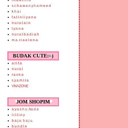
i.n.a.a.c.h.i.k
s.c.h.a.w.a.n.y.h.a.m.e.e.d
k.h.a.i
f.a.t.i.n.l.i.y.a.n.a
n.u.r.u.l.a.i.n
l.y.n.n.a
n.u.r.u.l.b.a.d.i.a.h
m.a..r.i.a.e.l.e.n.a.
BUDAK CUTE:=)
a.r.i.f.a
n.u.r.u.l
r.a.v.e.a
s.y.a.m.i.r.a
VNAZONE
JOM SHOPIM
a.y.u.s.h.u..ha.d.a
l.i.l.t.i.n.y
b.a.j.u. b.a.j.u.
b.u.n.d.l.e