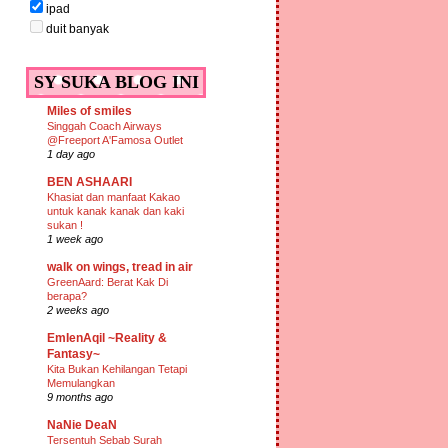
ipad
duit banyak
SY SUKA BLOG INI
Miles of smiles
Singgah Coach Airways
@Freeport A'Famosa Outlet
1 day ago
BEN ASHAARI
Khasiat dan manfaat Kakao
untuk kanak kanak dan kaki
sukan !
1 week ago
walk on wings, tread in air
GreenAard: Berat Kak Di
berapa?
2 weeks ago
EmIenAqil ~Reality &
Fantasy~
Kita Bukan Kehilangan Tetapi
Memulangkan
9 months ago
NaNie DeaN
Tersentuh Sebab Surah