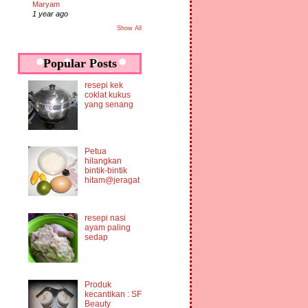
Maryam
1 year ago
Show All
Popular Posts
resepi kek
coklat kukus
yang senang
Petua
hilangkan
bintik-bintik
hitam@jeragat
resepi nasi
ayam paling
sedap
Produk
kecantikan : SF
Beauty