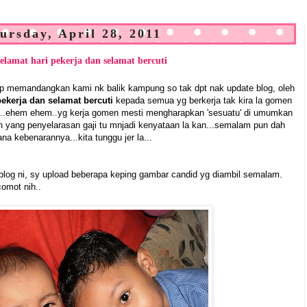
ursday, April 28, 2011
selamat hari pekerja dan selamat bercuti
, tp memandangkan kami nk balik kampung so tak dpt nak update blog, oleh
pekerja dan selamat bercuti
kepada semua yg berkerja tak kira la gomen
api...ehem ehem..yg kerja gomen mesti mengharapkan 'sesuatu' di umumkan
n yang penyelarasan gaji tu mnjadi kenyataan la kan...semalam pun dah
ana kebenarannya...kita tunggu jer la...
blog ni, sy upload beberapa keping gambar candid yg diambil semalam.
omot nih..