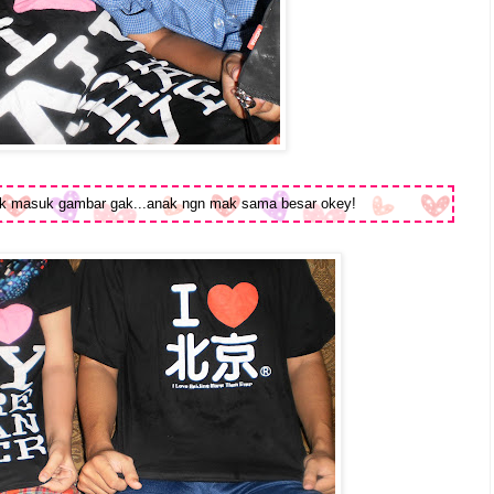
 masuk gambar gak...anak ngn mak sama besar okey!