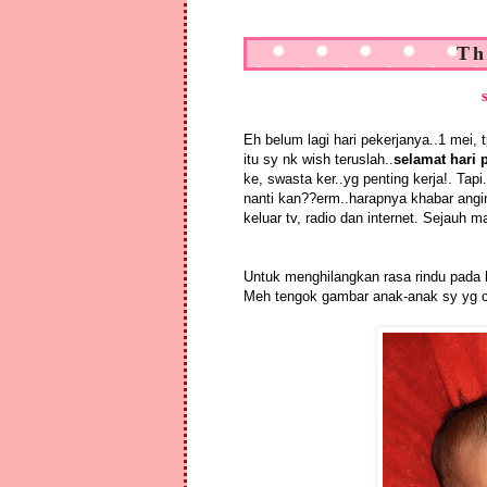
Th
Eh belum lagi hari pekerjanya..1 mei
itu sy nk wish teruslah..
selamat hari 
ke, swasta ker..yg penting kerja!. T
nanti kan??erm..harapnya khabar angi
keluar tv, radio dan internet. Sejauh m
Untuk menghilangkan rasa rindu pada 
Meh tengok gambar anak-anak sy yg c