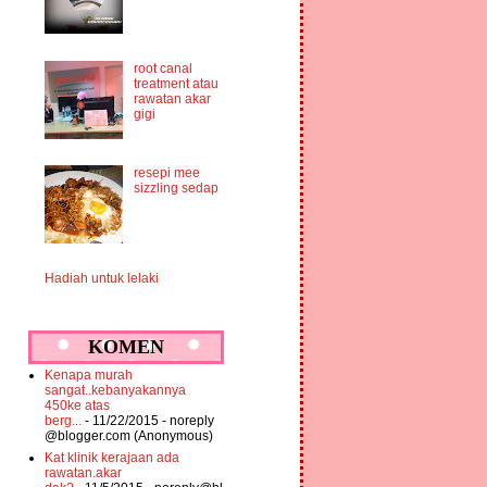
root canal
treatment atau
rawatan akar
gigi
resepi mee
sizzling sedap
Hadiah untuk lelaki
KOMEN
Kenapa murah
sangat..kebanyakannya
450ke atas
berg...
- 11/22/2015
- noreply
@blogger.com (Anonymous)
Kat klinik kerajaan ada
rawatan.akar