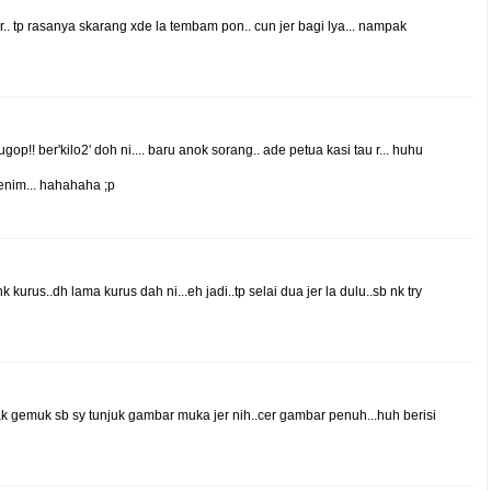
.. tp rasanya skarang xde la tembam pon.. cun jer bagi lya... nampak
gop!! ber'kilo2' doh ni.... baru anok sorang.. ade petua kasi tau r... huhu
enim... hahahaha ;p
 kurus..dh lama kurus dah ni...eh jadi..tp selai dua jer la dulu..sb nk try
pak gemuk sb sy tunjuk gambar muka jer nih..cer gambar penuh...huh berisi