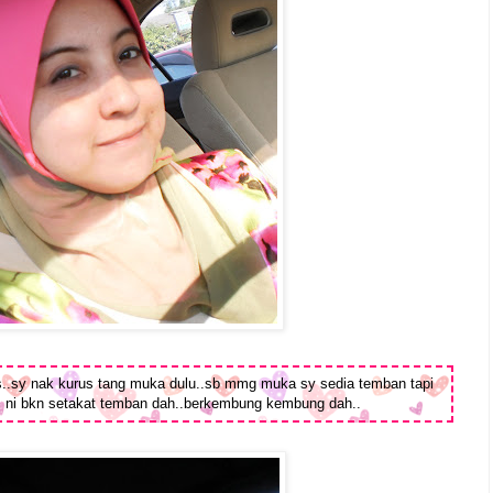
us..sy nak kurus tang muka dulu..sb mmg muka sy sedia temban tapi
 ni bkn setakat temban dah..berkembung kembung dah..