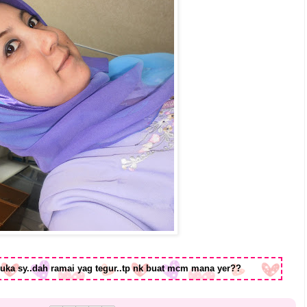
uka sy..dah ramai yag tegur..tp nk buat mcm mana yer??