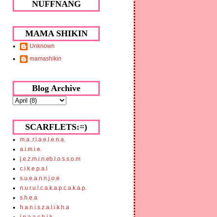
NUFFNANG
MAMA SHIKIN
Unknown
mamashikin
Blog Archive
SCARFLETS:=)
m.a..r.i.a.e.l.e.n.a.
a.i.m.i.e.
j.e.z.m.i.n.eb.l.o.s.s.o.m
c.i.k.e.p.a.l
s.u.e.a.n.n.j.o.e
n.u.r.u.l.c.a.k.a.p.c.a.k.a.p.
s.h.e.a
h.a.n.i.s.z.a.l.i.k.h.a