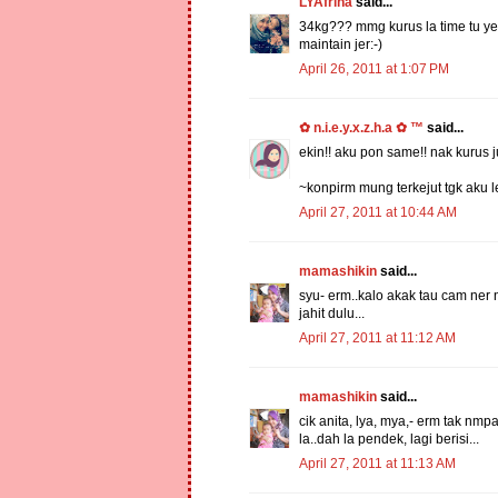
LYAfrina
said...
34kg??? mmg kurus la time tu yer
maintain jer:-)
April 26, 2011 at 1:07 PM
✿ n.i.e.y.x.z.h.a ✿ ™
said...
ekin!! aku pon same!! nak kurus ju
~konpirm mung terkejut tgk aku l
April 27, 2011 at 10:44 AM
mamashikin
said...
syu- erm..kalo akak tau cam ner nk
jahit dulu...
April 27, 2011 at 11:12 AM
mamashikin
said...
cik anita, lya, mya,- erm tak nm
la..dah la pendek, lagi berisi...
April 27, 2011 at 11:13 AM