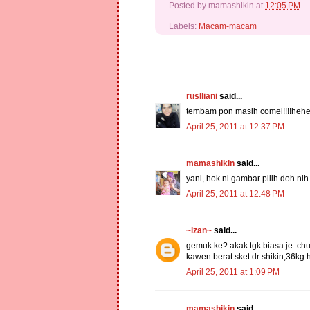
Posted by
mamashikin
at
12:05 PM
Labels:
Macam-macam
rusIliani
said...
tembam pon masih comel!!!!hehehe
April 25, 2011 at 12:37 PM
mamashikin
said...
yani, hok ni gambar pilih doh nih.
April 25, 2011 at 12:48 PM
~izan~
said...
gemuk ke? akak tgk biasa je..ch
kawen berat sket dr shikin,36kg h
April 25, 2011 at 1:09 PM
mamashikin
said...