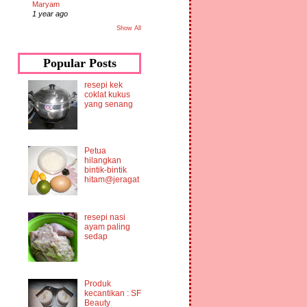
Maryam
1 year ago
Show All
Popular Posts
resepi kek
coklat kukus
yang senang
Petua
hilangkan
bintik-bintik
hitam@jeragat
resepi nasi
ayam paling
sedap
Produk
kecantikan : SF
Beauty