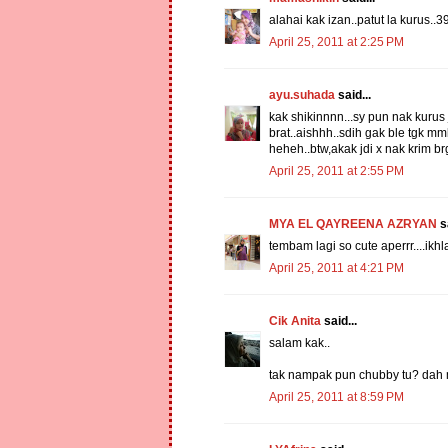
alahai kak izan..patut la kurus..
April 25, 2011 at 2:25 PM
ayu.suhada
said...
kak shikinnnn...sy pun nak kuru
brat..aishhh..sdih gak ble tgk mm
heheh..btw,akak jdi x nak krim br
April 25, 2011 at 2:55 PM
MYA EL QAYREENA AZRYAN
sa
tembam lagi so cute aperrr....ikh
April 25, 2011 at 4:21 PM
Cik Anita
said...
salam kak..
tak nampak pun chubby tu? dah m
April 25, 2011 at 8:59 PM