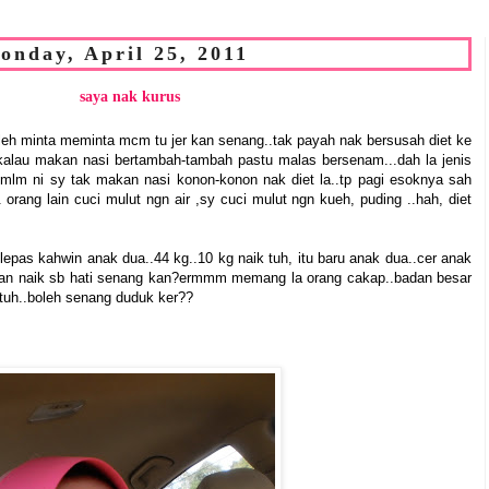
onday, April 25, 2011
saya nak kurus
 leh minta meminta mcm tu jer kan senang..tak payah nak bersusah diet ke
alau makan nasi bertambah-tambah pastu malas bersenam...dah la jenis
 mlm ni sy tak makan nasi konon-konon nak diet la..tp pagi esoknya sah
 orang lain cuci mulut ngn air ,sy cuci mulut ngn kueh, puding ..hah, diet
epas kahwin anak dua..44 kg..10 kg naik tuh, itu baru anak dua..cer anak
badan naik sb hati senang kan?ermmm memang la orang cakap..badan besar
o tuh..boleh senang duduk ker??