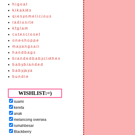
h.i.g.o.a.t
k.i.k.a.k.id.s
q.i.e.s.y.o.m.e.l.i.c.i.o.u.s
r.a.d.i.u.s.i.t.e
k.f.g.l.a.m
c.u.t.e.s c.l.o.s.e.t
o.n.e-s.h.o.p.p.e
m.a.y.a.n.g.s.a.r.i
h.a.n.d.b.a.g.s
b.r.a.n.d.e.d.b.a.b.y.c.l.ot.h.e.s
b.a.b.y.b.r.a.n.d.e.d
b.a.b.y.ja.y.a
b.u.n.d.l.e
WISHLIST:=)
suami
kereta
anak
melancong oversea
rumahbesar
Blackberry