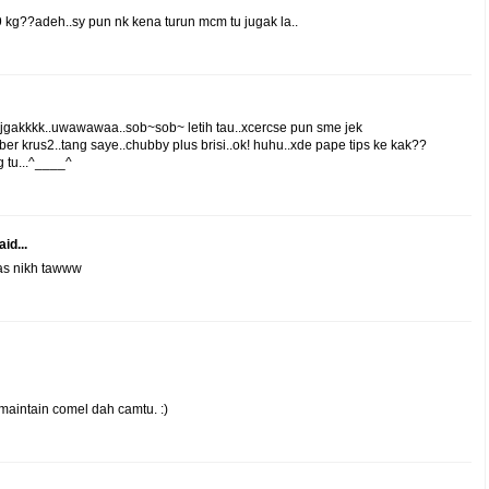
39 kg??adeh..sy pun nk kena turun mcm tu jugak la..
s jgakkkk..uwawawaa..sob~sob~ letih tau..xcercse pun sme jek
ber krus2..tang saye..chubby plus brisi..ok! huhu..xde pape tips ke kak??
g tu...^____^
id...
las nikh tawww
aintain comel dah camtu. :)