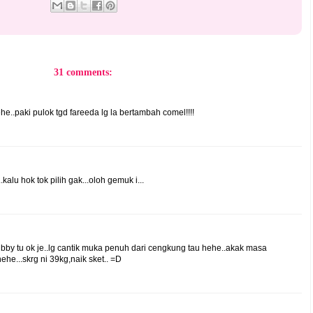
31 comments:
..paki pulok tgd fareeda lg la bertambah comel!!!!
.kalu hok tok pilih gak...oloh gemuk i...
ubby tu ok je..lg cantik muka penuh dari cengkung tau hehe..akak masa
ehe...skrg ni 39kg,naik sket.. =D