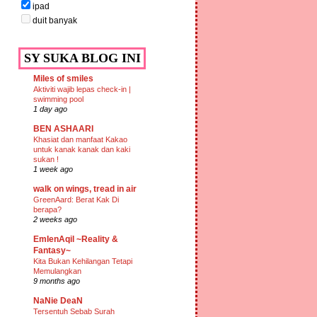
ipad
duit banyak
SY SUKA BLOG INI
Miles of smiles
Aktiviti wajib lepas check-in |
swimming pool
1 day ago
BEN ASHAARI
Khasiat dan manfaat Kakao
untuk kanak kanak dan kaki
sukan !
1 week ago
walk on wings, tread in air
GreenAard: Berat Kak Di
berapa?
2 weeks ago
EmIenAqil ~Reality &
Fantasy~
Kita Bukan Kehilangan Tetapi
Memulangkan
9 months ago
NaNie DeaN
Tersentuh Sebab Surah