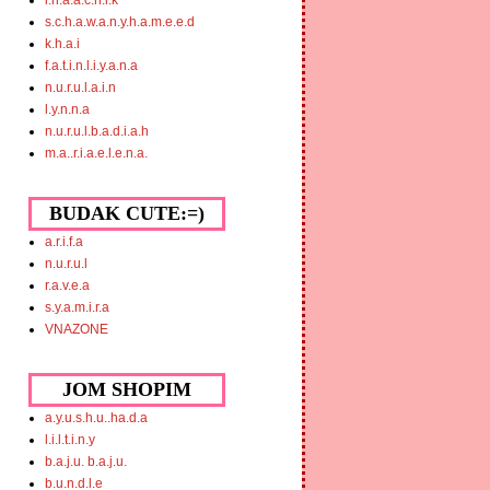
i.n.a.a.c.h.i.k
s.c.h.a.w.a.n.y.h.a.m.e.e.d
k.h.a.i
f.a.t.i.n.l.i.y.a.n.a
n.u.r.u.l.a.i.n
l.y.n.n.a
n.u.r.u.l.b.a.d.i.a.h
m.a..r.i.a.e.l.e.n.a.
BUDAK CUTE:=)
a.r.i.f.a
n.u.r.u.l
r.a.v.e.a
s.y.a.m.i.r.a
VNAZONE
JOM SHOPIM
a.y.u.s.h.u..ha.d.a
l.i.l.t.i.n.y
b.a.j.u. b.a.j.u.
b.u.n.d.l.e