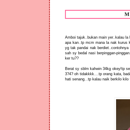
M
Amboi tajuk..bukan main yer..kalau la
apa kan..tp mcm mana la nak kurus k
yg tak pandai nak berdiet..contohnya
sah sy bedal nasi berpinggan-pinggan.
ker tu??
Berat sy sblm kahwin 34kg okey!tp sel
3?4? oh tidakkkk....tp orang kata, 
hati senang...tp kalau naik berkilo kil