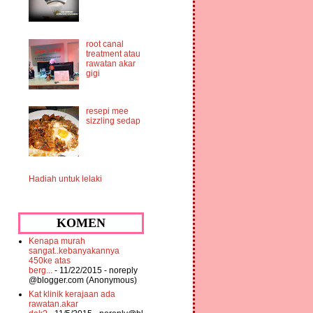
root canal
treatment atau
rawatan akar
gigi
resepi mee
sizzling sedap
Hadiah untuk lelaki
KOMEN
Kenapa murah
sangat..kebanyakannya
450ke atas
berg...
- 11/22/2015
- noreply
@blogger.com (Anonymous)
Kat klinik kerajaan ada
rawatan.akar