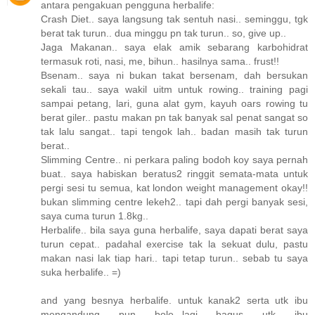
antara pengakuan pengguna herbalife:
Crash Diet.. saya langsung tak sentuh nasi.. seminggu, tgk
berat tak turun.. dua minggu pn tak turun.. so, give up..
Jaga Makanan.. saya elak amik sebarang karbohidrat
termasuk roti, nasi, me, bihun.. hasilnya sama.. frust!!
Bsenam.. saya ni bukan takat bersenam, dah bersukan
sekali tau.. saya wakil uitm untuk rowing.. training pagi
sampai petang, lari, guna alat gym, kayuh oars rowing tu
berat giler.. pastu makan pn tak banyak sal penat sangat so
tak lalu sangat.. tapi tengok lah.. badan masih tak turun
berat..
Slimming Centre.. ni perkara paling bodoh koy saya pernah
buat.. saya habiskan beratus2 ringgit semata-mata untuk
pergi sesi tu semua, kat london weight management okay!!
bukan slimming centre lekeh2.. tapi dah pergi banyak sesi,
saya cuma turun 1.8kg..
Herbalife.. bila saya guna herbalife, saya dapati berat saya
turun cepat.. padahal exercise tak la sekuat dulu, pastu
makan nasi lak tiap hari.. tapi tetap turun.. sebab tu saya
suka herbalife.. =)
and yang besnya herbalife. untuk kanak2 serta utk ibu
mengandung pun bole...lagi bagus utk ibu