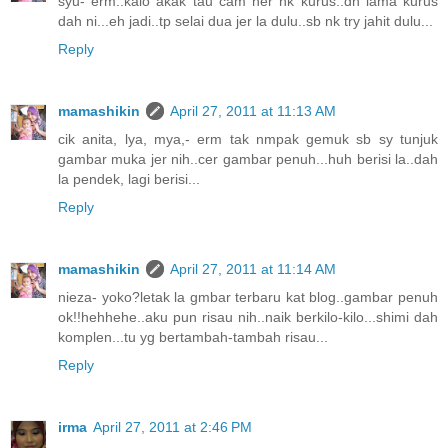
syu- erm..kalo akak tau cam ner nk kurus..dh lama kurus
dah ni...eh jadi..tp selai dua jer la dulu..sb nk try jahit dulu...
Reply
mamashikin
April 27, 2011 at 11:13 AM
cik anita, lya, mya,- erm tak nmpak gemuk sb sy tunjuk
gambar muka jer nih..cer gambar penuh...huh berisi la..dah
la pendek, lagi berisi...
Reply
mamashikin
April 27, 2011 at 11:14 AM
nieza- yoko?letak la gmbar terbaru kat blog..gambar penuh
ok!!hehhehe..aku pun risau nih..naik berkilo-kilo...shimi dah
komplen...tu yg bertambah-tambah risau...
Reply
irma
April 27, 2011 at 2:46 PM