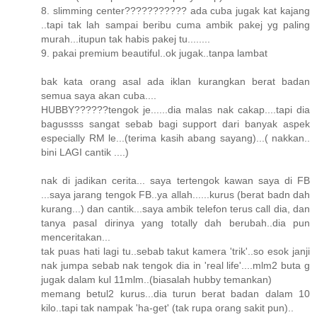
8. slimming center??????????? ada cuba jugak kat kajang
..tapi tak lah sampai beribu cuma ambik pakej yg paling
murah...itupun tak habis pakej tu........
9. pakai premium beautiful..ok jugak..tanpa lambat
bak kata orang asal ada iklan kurangkan berat badan
semua saya akan cuba....
HUBBY??????tengok je......dia malas nak cakap....tapi dia
bagussss sangat sebab bagi support dari banyak aspek
especially RM le...(terima kasih abang sayang)...( nakkan..
bini LAGI cantik ....)
nak di jadikan cerita... saya tertengok kawan saya di FB
...saya jarang tengok FB..ya allah......kurus (berat badn dah
kurang...) dan cantik...saya ambik telefon terus call dia, dan
tanya pasal dirinya yang totally dah berubah..dia pun
menceritakan...
tak puas hati lagi tu..sebab takut kamera 'trik'..so esok janji
nak jumpa sebab nak tengok dia in 'real life'....mlm2 buta g
jugak dalam kul 11mlm..(biasalah hubby temankan)
memang betul2 kurus...dia turun berat badan dalam 10
kilo..tapi tak nampak 'ha-get' (tak rupa orang sakit pun)..