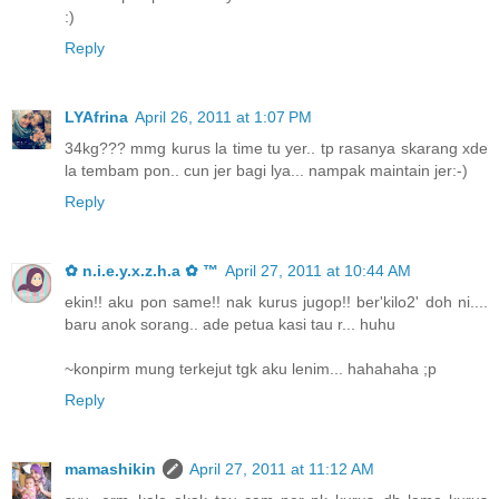
:)
Reply
LYAfrina
April 26, 2011 at 1:07 PM
34kg??? mmg kurus la time tu yer.. tp rasanya skarang xde
la tembam pon.. cun jer bagi lya... nampak maintain jer:-)
Reply
✿ n.i.e.y.x.z.h.a ✿ ™
April 27, 2011 at 10:44 AM
ekin!! aku pon same!! nak kurus jugop!! ber'kilo2' doh ni....
baru anok sorang.. ade petua kasi tau r... huhu
~konpirm mung terkejut tgk aku lenim... hahahaha ;p
Reply
mamashikin
April 27, 2011 at 11:12 AM