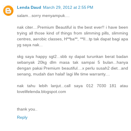
Lenda Daud
March 29, 2012 at 2:55 PM
salam...sorry menyampuk....
nak citer....Premium Beautiful is the best ever!! i have been
trying all those kind of things from slimming pills, slimming
centres, aerobic classes, H**ba**, **II...tp tak dapat bagi apa
yg saya nak...
skg saya happy sgt2...sbb sy dapat turunkan berat badan
sebanyak 20kg dlm masa tak sampai 5 bulan...hanya
dengan pakai Premium beautiful....x perlu susah2 diet...and
senang, mudah dan halal! lagi life time warranty....
nak tahu lebih lanjut...call saya 012 7030 181 atau
lovelifelenda.blogspot.com
thank you..
Reply