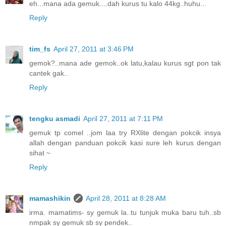
eh...mana ada gemuk....dah kurus tu kalo 44kg..huhu...
Reply
tim_fs
April 27, 2011 at 3:46 PM
gemok?..mana ade gemok..ok latu,kalau kurus sgt pon tak
cantek gak..
Reply
tengku asmadi
April 27, 2011 at 7:11 PM
gemuk tp comel ..jom laa try RXlite dengan pokcik insya
allah dengan panduan pokcik kasi sure leh kurus dengan
sihat ~
Reply
mamashikin
April 28, 2011 at 8:28 AM
irma. mamatims- sy gemuk la..tu tunjuk muka baru tuh..sb
nmpak sy gemuk sb sy pendek..