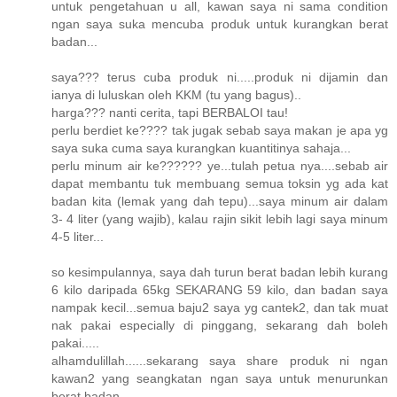
untuk pengetahuan u all, kawan saya ni sama condition
ngan saya suka mencuba produk untuk kurangkan berat
badan...
saya??? terus cuba produk ni.....produk ni dijamin dan
ianya di luluskan oleh KKM (tu yang bagus)..
harga??? nanti cerita, tapi BERBALOI tau!
perlu berdiet ke???? tak jugak sebab saya makan je apa yg
saya suka cuma saya kurangkan kuantitinya sahaja...
perlu minum air ke?????? ye...tulah petua nya....sebab air
dapat membantu tuk membuang semua toksin yg ada kat
badan kita (lemak yang dah tepu)...saya minum air dalam
3- 4 liter (yang wajib), kalau rajin sikit lebih lagi saya minum
4-5 liter...
so kesimpulannya, saya dah turun berat badan lebih kurang
6 kilo daripada 65kg SEKARANG 59 kilo, dan badan saya
nampak kecil...semua baju2 saya yg cantek2, dan tak muat
nak pakai especially di pinggang, sekarang dah boleh
pakai.....
alhamdulillah......sekarang saya share produk ni ngan
kawan2 yang seangkatan ngan saya untuk menurunkan
berat badan....