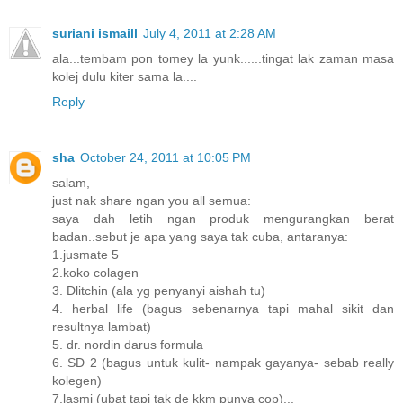
suriani ismaill
July 4, 2011 at 2:28 AM
ala...tembam pon tomey la yunk......tingat lak zaman masa
kolej dulu kiter sama la....
Reply
sha
October 24, 2011 at 10:05 PM
salam,
just nak share ngan you all semua:
saya dah letih ngan produk mengurangkan berat
badan..sebut je apa yang saya tak cuba, antaranya:
1.jusmate 5
2.koko colagen
3. Dlitchin (ala yg penyanyi aishah tu)
4. herbal life (bagus sebenarnya tapi mahal sikit dan
resultnya lambat)
5. dr. nordin darus formula
6. SD 2 (bagus untuk kulit- nampak gayanya- sebab really
kolegen)
7.lasmi (ubat tapi tak de kkm punya cop)...