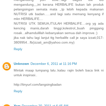
mengandung,,,,ini kerana HERBALIFE bukan lah produk
pelangsingan semata mata ,,tp lebih kepada makanan
NUTRISI utk badan......and lagi satu memang kenyang if
mkn HERBALIFE....
NUTRISI UTK SEMUA,ITULAH HERBALIFE....org yg ada
kencing manis,darah tinggi,kolestrol,,buah pinggang
rosak...alhamdulillah kebanyakan semua dah improve.:)
jika nak tahu lagi lanjut ttg herbalife call je saya izzati,017-
3809954...fb(izzati_am@yahoo.com.my)
Reply
Unknown
December 6, 2011 at 11:16 PM
Mintak maap tumpang lalu..kalau rajin boleh baca link ni
untuk inspirasi..
http://tinyurl.com/langsingbadan
Reply
Yem
December 20, 2011 at 6:45 AM