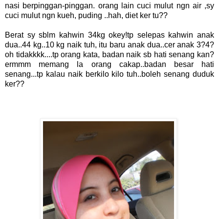
nasi berpinggan-pinggan. orang lain cuci mulut ngn air ,sy
cuci mulut ngn kueh, puding ..hah, diet ker tu??
Berat sy sblm kahwin 34kg okey!tp selepas kahwin anak
dua..44 kg..10 kg naik tuh, itu baru anak dua..cer anak 3?4?
oh tidakkkk....tp orang kata, badan naik sb hati senang kan?
ermmm memang la orang cakap..badan besar hati
senang...tp kalau naik berkilo kilo tuh..boleh senang duduk
ker??