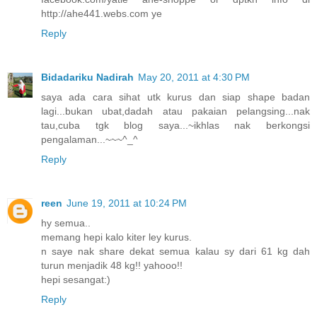
http://ahe441.webs.com ye
Reply
Bidadariku Nadirah
May 20, 2011 at 4:30 PM
saya ada cara sihat utk kurus dan siap shape badan
lagi...bukan ubat,dadah atau pakaian pelangsing...nak
tau,cuba tgk blog saya...~ikhlas nak berkongsi
pengalaman...~~~^_^
Reply
reen
June 19, 2011 at 10:24 PM
hy semua..
memang hepi kalo kiter ley kurus.
n saye nak share dekat semua kalau sy dari 61 kg dah
turun menjadik 48 kg!! yahooo!!
hepi sesangat:)
Reply