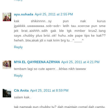
ayu.suhada
April 25, 2011 at 2:55 PM
kak shikinnnn...sy pun nak kurus
jgakkkk..uwawawaa..sob~sob~ letih tau..xcercse pun sme
jek brat..aishhh..sdih gak ble tgk mmber krus2..tang
saye..chubby plus brisi..ok! huhu..xde pape tips ke kak??
heheh..btw,akak jdi x nak krim brg tu...^____^
Reply
MYA EL QAYREENA AZRYAN
April 25, 2011 at 4:21 PM
tembam lagi so cute aperrr....ikhlas nikh tawww
Reply
Cik Anita
April 25, 2011 at 8:59 PM
salam kak..
tak nampak pun chubby tu? dah maintain comel dah camtu.