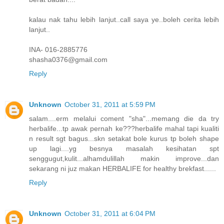
kalau nak tahu lebih lanjut..call saya ye..boleh cerita lebih
lanjut..
INA- 016-2885776
shasha0376@gmail.com
Reply
Unknown
October 31, 2011 at 5:59 PM
salam....erm melalui coment "sha"...memang die da try
herbalife...tp awak pernah ke???herbalife mahal tapi kualiti
n result sgt bagus...skn setakat bole kurus tp boleh shape
up lagi....yg besnya masalah kesihatan spt
senggugut,kulit...alhamdulillah makin improve...dan
sekarang ni juz makan HERBALIFE for healthy brekfast......
Reply
Unknown
October 31, 2011 at 6:04 PM