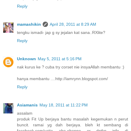
Reply
mamashikin
April 28, 2011 at 8:29 AM
tengku ismadi- jap g sy jejalan kat sana..RXlite?
Reply
Unknown
May 5, 2011 at 5:16 PM
nak kurus ke ? cuba try corset nie insyaAllah membantu :)
hanya membantu ....http://iamrynn.blogspot.com/
Reply
Asiamanis
May 18, 2011 at 11:22 PM
assalam
produk Fit Up berjaya bantu masalah kegemukan n perut
buncit. ramai yg dah berjaya. bleh kt sembang di
facebook.com/yatie ahe-shoppe or dptkn info di