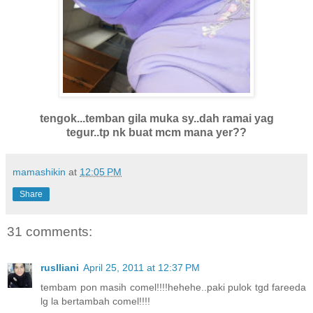
tengok...temban gila muka sy..dah ramai yag
tegur..tp nk buat mcm mana yer??
mamashikin
at
12:05 PM
Share
31 comments:
rusIliani
April 25, 2011 at 12:37 PM
tembam pon masih comel!!!!hehehe..paki pulok tgd fareeda
lg la bertambah comel!!!!