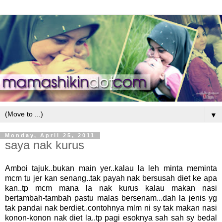
▼
Monday, April 25, 2011
saya nak kurus
Amboi tajuk..bukan main yer..kalau la leh minta meminta
mcm tu jer kan senang..tak payah nak bersusah diet ke apa
kan..tp mcm mana la nak kurus kalau makan nasi
bertambah-tambah pastu malas bersenam...dah la jenis yg
tak pandai nak berdiet..contohnya mlm ni sy tak makan nasi
konon-konon nak diet la..tp pagi esoknya sah sah sy bedal