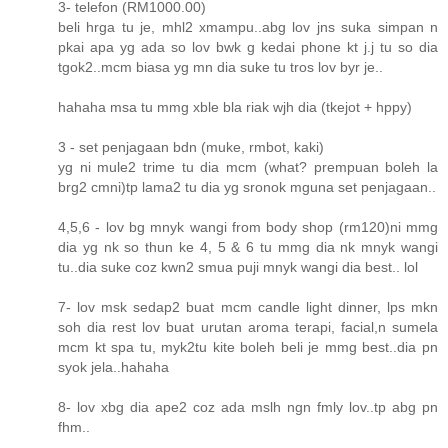
3- telefon (RM1000.00)
beli hrga tu je, mhl2 xmampu..abg lov jns suka simpan n
pkai apa yg ada so lov bwk g kedai phone kt j.j tu so dia
tgok2..mcm biasa yg mn dia suke tu tros lov byr je..
hahaha msa tu mmg xble bla riak wjh dia (tkejot + hppy)
3 - set penjagaan bdn (muke, rmbot, kaki)
yg ni mule2 trime tu dia mcm (what? prempuan boleh la
brg2 cmni)tp lama2 tu dia yg sronok mguna set penjagaan..
4,5,6 - lov bg mnyk wangi from body shop (rm120)ni mmg
dia yg nk so thun ke 4, 5 & 6 tu mmg dia nk mnyk wangi
tu..dia suke coz kwn2 smua puji mnyk wangi dia best.. lol
7- lov msk sedap2 buat mcm candle light dinner, lps mkn
soh dia rest lov buat urutan aroma terapi, facial,n sumela
mcm kt spa tu, myk2tu kite boleh beli je mmg best..dia pn
syok jela..hahaha
8- lov xbg dia ape2 coz ada mslh ngn fmly lov..tp abg pn
fhm..