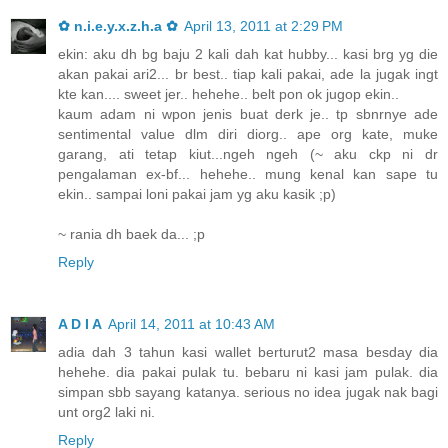
✿ n.i.e.y.x.z.h.a ✿
April 13, 2011 at 2:29 PM
ekin: aku dh bg baju 2 kali dah kat hubby... kasi brg yg die
akan pakai ari2... br best.. tiap kali pakai, ade la jugak ingt
kte kan.... sweet jer.. hehehe.. belt pon ok jugop ekin..
kaum adam ni wpon jenis buat derk je.. tp sbnrnye ade
sentimental value dlm diri diorg.. ape org kate, muke
garang, ati tetap kiut...ngeh ngeh (~ aku ckp ni dr
pengalaman ex-bf... hehehe.. mung kenal kan sape tu
ekin.. sampai loni pakai jam yg aku kasik ;p)
~ rania dh baek da... ;p
Reply
A D I A
April 14, 2011 at 10:43 AM
adia dah 3 tahun kasi wallet berturut2 masa besday dia
hehehe. dia pakai pulak tu. bebaru ni kasi jam pulak. dia
simpan sbb sayang katanya. serious no idea jugak nak bagi
unt org2 laki ni.
Reply