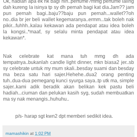
Ok, hadiah apa ek nk bagi nih..perfume?mmg perfume laling
dah kureng la isinya tp sy dh pernah bagi kat dia.Jam?? jam
pun pernah bagi..baju??baju pun pernah...wallet??oh
no..dia br jer beli wallet kegemaranya..ermm...tak boleh nak
pikir...fuhhh..kalau kekawan ada pendapat atau idea boleh
la kongsi..*maaf, sy selalu minta pendapat atau idea
kekawan*.
Nak celebrate kat mana tuh mmg dh ada
tempatnya..bukanlah candle light dinner, mkn biasa2 jer..sb
sy celebrate untuk my mum skali..besday suami dan besday
ma beza satu hari sajer.Hehehe..dua2 orang penting
tuh..dua-dua pemegang kunci syurga saya..tp utk ma, simple
sajer..kami adik beradik akan belikan kek pastu beli
hadiah...ciuman dan pelukan kasih syg, sudah membuatkan
ma sy nak menangis..huhuhu..
p/s- harap sgt kwn2 dpt memberi sedikit idea.
mamashikin
at
1:02 PM