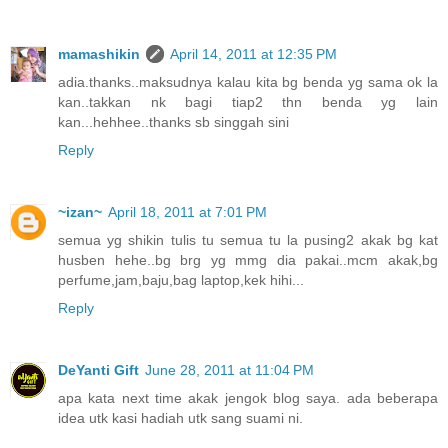
mamashikin
April 14, 2011 at 12:35 PM
adia.thanks..maksudnya kalau kita bg benda yg sama ok la
kan..takkan nk bagi tiap2 thn benda yg lain
kan...hehhee..thanks sb singgah sini
Reply
~izan~
April 18, 2011 at 7:01 PM
semua yg shikin tulis tu semua tu la pusing2 akak bg kat
husben hehe..bg brg yg mmg dia pakai..mcm akak,bg
perfume,jam,baju,bag laptop,kek hihi...
Reply
DeYanti Gift
June 28, 2011 at 11:04 PM
apa kata next time akak jengok blog saya. ada beberapa
idea utk kasi hadiah utk sang suami ni.