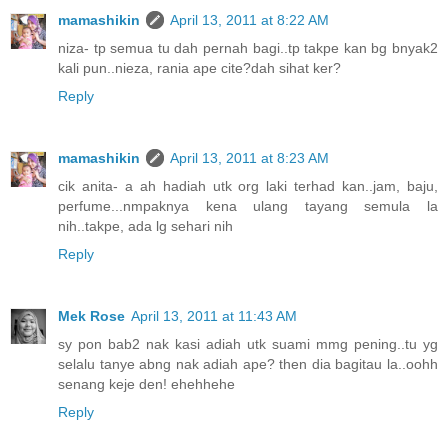
mamashikin
April 13, 2011 at 8:22 AM
niza- tp semua tu dah pernah bagi..tp takpe kan bg bnyak2
kali pun..nieza, rania ape cite?dah sihat ker?
Reply
mamashikin
April 13, 2011 at 8:23 AM
cik anita- a ah hadiah utk org laki terhad kan..jam, baju,
perfume...nmpaknya kena ulang tayang semula la
nih..takpe, ada lg sehari nih
Reply
Mek Rose
April 13, 2011 at 11:43 AM
sy pon bab2 nak kasi adiah utk suami mmg pening..tu yg
selalu tanye abng nak adiah ape? then dia bagitau la..oohh
senang keje den! ehehhehe
Reply