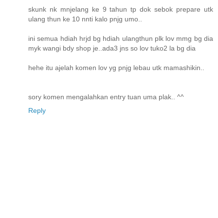
skunk nk mnjelang ke 9 tahun tp dok sebok prepare utk
ulang thun ke 10 nnti kalo pnjg umo..
ini semua hdiah hrjd bg hdiah ulangthun plk lov mmg bg dia
myk wangi bdy shop je..ada3 jns so lov tuko2 la bg dia
hehe itu ajelah komen lov yg pnjg lebau utk mamashikin..
sory komen mengalahkan entry tuan uma plak.. ^^
Reply