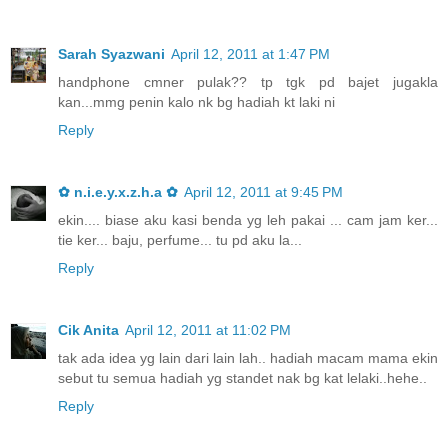
Sarah Syazwani
April 12, 2011 at 1:47 PM
handphone cmner pulak?? tp tgk pd bajet jugakla
kan...mmg penin kalo nk bg hadiah kt laki ni
Reply
✿ n.i.e.y.x.z.h.a ✿
April 12, 2011 at 9:45 PM
ekin.... biase aku kasi benda yg leh pakai ... cam jam ker...
tie ker... baju, perfume... tu pd aku la...
Reply
Cik Anita
April 12, 2011 at 11:02 PM
tak ada idea yg lain dari lain lah.. hadiah macam mama ekin
sebut tu semua hadiah yg standet nak bg kat lelaki..hehe..
Reply