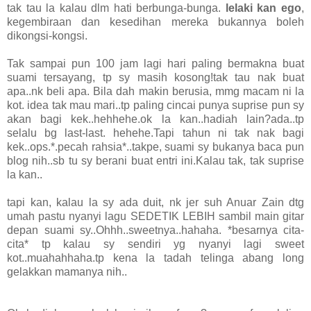
tak tau la kalau dlm hati berbunga-bunga.
lelaki kan ego
,
kegembiraan dan kesedihan mereka bukannya boleh
dikongsi-kongsi.
Tak sampai pun 100 jam lagi hari paling bermakna buat
suami tersayang, tp sy masih kosong!tak tau nak buat
apa..nk beli apa. Bila dah makin berusia, mmg macam ni la
kot. idea tak mau mari..tp paling cincai punya suprise pun sy
akan bagi kek..hehhehe.ok la kan..hadiah lain?ada..tp
selalu bg last-last. hehehe.Tapi tahun ni tak nak bagi
kek..ops.*.pecah rahsia*..takpe, suami sy bukanya baca pun
blog nih..sb tu sy berani buat entri ini.Kalau tak, tak suprise
la kan..
tapi kan, kalau la sy ada duit, nk jer suh Anuar Zain dtg
umah pastu nyanyi lagu SEDETIK LEBIH sambil main gitar
depan suami sy..Ohhh..sweetnya..hahaha. *besarnya cita-
cita* tp kalau sy sendiri yg nyanyi lagi sweet
kot..muahahhaha.tp kena la tadah telinga abang long
gelakkan mamanya nih..