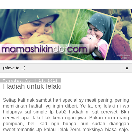
▼
Tuesday, April 12, 2011
Hadiah untuk lelaki
Setiap kali nak sambut hari special sy mesti pening..pening
memikirkan hadiah yg ingin diberi. Ye la, org lelaki ni wp
hidupnya sgt simple tp bab2 hadiah ni sgt cerewet. Bkn
cerewet apa, takut tak kena ngan jiwa. Bukan mcm orang
pompuan, beli kad ngn bunga pun sudah dianggap
sweet,romantis...tp kalau lelaki?erm..reaksinya biasa saje.