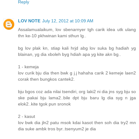
Reply
LOV NOTE
July 12, 2012 at 10:09 AM
Assalamualaikum, lov sbenarnyer tgh carik idea utk ulang
thn ke-10 pkhwinan kami sthun lg..
bg lov plak kn, stiap kali hrjd abg lov suka bg hadiah yg
blainan, yg dia xboleh byg hdiah apa yg kite akn bg..
1 - kemeja
lov curik bju dia then bwk g j.j hahaha carik 2 kemeje laen2
corak then bungkos cantek2.
bju bgos coz ada nilai tsendiri, org laki2 ni dia jns syg bju so
ske pakai bju lama2..bile dpt bju baru lg dia syg n jga
elok2..kite tgok pun sronok
2 - kasut
lov bwk dia jln2 patu msok kdai kasot then soh dia try2 mn
dia suke ambk tros byr..tsenyum2 je dia