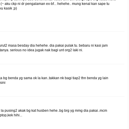
eh (~ aku ckp ni dr pengalaman ex-bf... hehehe.. mung kenal kan sape tu
ku kasik ;p)
turut2 masa besday dia hehehe. dia pakai pulak tu. bebaru ni kasi jam
anya. serious no idea jugak nak bagi unt org2 laki ni.
a bg benda yg sama ok la kan..takkan nk bagi tiap2 thn benda yg lain
sini
tu la pusing2 akak bg kat husben hehe..bg brg yg mmg dia pakai..mcm
top,kek hihi...