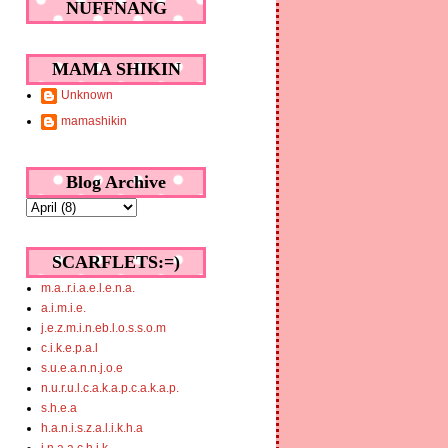
NUFFNANG
MAMA SHIKIN
Unknown
mamashikin
Blog Archive
SCARFLETS:=)
m.a..r.i.a.e.l.e.n.a.
a.i.m.i.e.
j.e.z.m.i.n.eb.l.o.s.s.o.m
c.i.k.e.p.a.l
s.u.e.a.n.n.j.o.e
n.u.r.u.l.c.a.k.a.p.c.a.k.a.p.
s.h.e.a
h.a.n.i.s.z.a.l.i.k.h.a