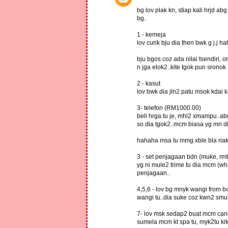
bg lov plak kn, stiap kali hrjd a
bg..
1 - kemeja
lov curik bju dia then bwk g j.j
bju bgos coz ada nilai tsendiri, o
n jga elok2..kite tgok pun sronok
2 - kasut
lov bwk dia jln2 patu msok kdai k
3- telefon (RM1000.00)
beli hrga tu je, mhl2 xmampu..abg
so dia tgok2..mcm biasa yg mn dia 
hahaha msa tu mmg xble bla riak 
3 - set penjagaan bdn (muke, rmb
yg ni mule2 trime tu dia mcm (w
penjagaan..
4,5,6 - lov bg mnyk wangi from 
wangi tu..dia suke coz kwn2 smua
7- lov msk sedap2 buat mcm candle
sumela mcm kt spa tu, myk2tu kit