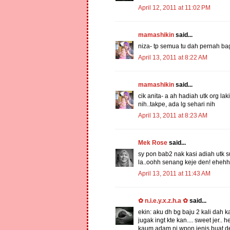
April 12, 2011 at 11:02 PM
mamashikin
said...
niza- tp semua tu dah pernah bagi
April 13, 2011 at 8:22 AM
mamashikin
said...
cik anita- a ah hadiah utk org l
nih..takpe, ada lg sehari nih
April 13, 2011 at 8:23 AM
Mek Rose
said...
sy pon bab2 nak kasi adiah utk 
la..oohh senang keje den! eheh
April 13, 2011 at 11:43 AM
✿ n.i.e.y.x.z.h.a ✿
said...
ekin: aku dh bg baju 2 kali dah kat
jugak ingt kte kan.... sweet jer.. 
kaum adam ni wpon jenis buat der