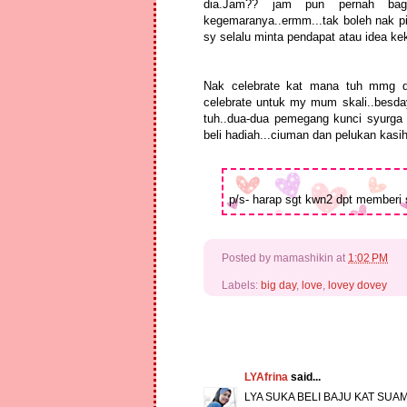
dia.Jam?? jam pun pernah bagi..
kegemaranya..ermm...tak boleh nak pik
sy selalu minta pendapat atau idea ke
Nak celebrate kat mana tuh mmg dh 
celebrate untuk my mum skali..besda
tuh..dua-dua pemegang kunci syurga s
beli hadiah...ciuman dan pelukan ka
p/s- harap sgt kwn2 dpt memberi s
Posted by
mamashikin
at
1:02 PM
Labels:
big day
,
love
,
lovey dovey
LYAfrina
said...
LYA SUKA BELI BAJU KAT SUAM