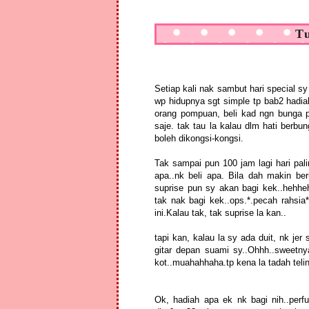
T
Setiap kali nak sambut hari special sy 
wp hidupnya sgt simple tp bab2 hadia
orang pompuan, beli kad ngn bunga pu
saje. tak tau la kalau dlm hati berb
boleh dikongsi-kongsi.
Tak sampai pun 100 jam lagi hari pal
apa..nk beli apa. Bila dah makin be
suprise pun sy akan bagi kek..hehhehe
tak nak bagi kek..ops.*.pecah rahsia
ini.Kalau tak, tak suprise la kan..
tapi kan, kalau la sy ada duit, nk j
gitar depan suami sy..Ohhh..sweetnya
kot..muahahhaha.tp kena la tadah tel
Ok, hadiah apa ek nk bagi nih..perf