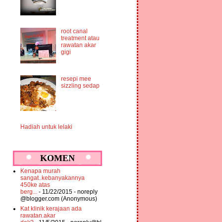
root canal
treatment atau
rawatan akar
gigi
resepi mee
sizzling sedap
Hadiah untuk lelaki
KOMEN
Kenapa murah
sangat..kebanyakannya
450ke atas
berg...
- 11/22/2015
- noreply
@blogger.com (Anonymous)
Kat klinik kerajaan ada
rawatan.akar