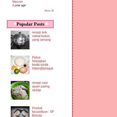
Maryam
1 year ago
Show All
Popular Posts
resepi kek
coklat kukus
yang senang
Petua
hilangkan
bintik-bintik
hitam@jeragat
resepi nasi
ayam paling
sedap
Produk
kecantikan : SF
Beauty