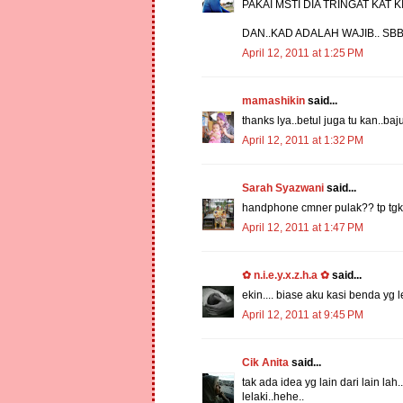
PAKAI MSTI DIA TRINGAT KAT KI
DAN..KAD ADALAH WAJIB.. SB
April 12, 2011 at 1:25 PM
mamashikin
said...
thanks lya..betul juga tu kan..baju
April 12, 2011 at 1:32 PM
Sarah Syazwani
said...
handphone cmner pulak?? tp tgk p
April 12, 2011 at 1:47 PM
✿ n.i.e.y.x.z.h.a ✿
said...
ekin.... biase aku kasi benda yg leh
April 12, 2011 at 9:45 PM
Cik Anita
said...
tak ada idea yg lain dari lain l
lelaki..hehe..