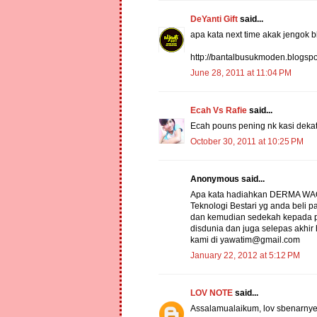
DeYanti Gift
said...
apa kata next time akak jengok b
http://bantalbusukmoden.blogspo
June 28, 2011 at 11:04 PM
Ecah Vs Rafie
said...
Ecah pouns pening nk kasi dekat
October 30, 2011 at 10:25 PM
Anonymous said...
Apa kata hadiahkan DERMA WAQ
Teknologi Bestari yg anda beli
dan kemudian sedekah kepada pe
disdunia dan juga selepas akhir
kami di yawatim@gmail.com
January 22, 2012 at 5:12 PM
LOV NOTE
said...
Assalamualaikum, lov sbenarnyer 