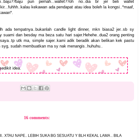
baju??baju pun pernah...wallet??oh no..dia br jer beli wallet
ir...fuhhh..kalau kekawan ada pendapat atau idea boleh la kongsi..*maaf,
kawan*.
ada tempatnya..bukanlah candle light dinner, mkn biasa2 jer..sb sy
y suami dan besday ma beza satu hari sajer.Hehehe..dua2 orang penting
aya..tp utk ma, simple sajer..kami adik beradik akan belikan kek pastu
sih syg, sudah membuatkan ma sy nak menangis..huhuhu..
edikit idea.
16 comments:
I.. XTAU NAPE.. LEBIH SUKA BG SESUATU Y BLH KEKAL LAMA .. BILA