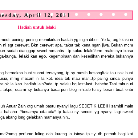
uesday, April 12, 2011
Hadiah untuk lelaki
mesti pening..pening memikirkan hadiah yg ingin diberi. Ye la, org lelaki ni
h ni sgt cerewet. Bkn cerewet apa, takut tak kena ngan jiwa. Bukan mcm
n sudah dianggap sweet,romantis...tp kalau lelaki?erm..reaksinya biasa
unga-bunga.
lelaki kan ego
, kegembiraan dan kesedihan mereka bukannya
ing bermakna buat suami tersayang, tp sy masih kosong!tak tau nak buat
rusia, mmg macam ni la kot. idea tak mau mari..tp paling cincai punya
.ok la kan..hadiah lain?ada..tp selalu bg last-last. hehehe.Tapi tahun ni
*..takpe, suami sy bukanya baca pun blog nih..sb tu sy berani buat entri
er suh Anuar Zain dtg umah pastu nyanyi lagu SEDETIK LEBIH sambil main
..hahaha. *besarnya cita-cita* tp kalau sy sendiri yg nyanyi lagi sweet
inga abang long gelakkan mamanya nih..
ume?mmg perfume laling dah kureng la isinya tp sy dh pernah bagi kat