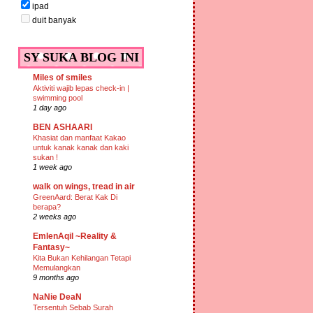
ipad
duit banyak
SY SUKA BLOG INI
Miles of smiles
Aktiviti wajib lepas check-in |
swimming pool
1 day ago
BEN ASHAARI
Khasiat dan manfaat Kakao
untuk kanak kanak dan kaki
sukan !
1 week ago
walk on wings, tread in air
GreenAard: Berat Kak Di
berapa?
2 weeks ago
EmIenAqil ~Reality &
Fantasy~
Kita Bukan Kehilangan Tetapi
Memulangkan
9 months ago
NaNie DeaN
Tersentuh Sebab Surah