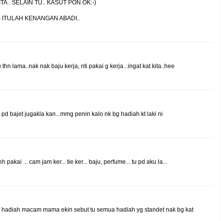
TA.. SELAIN TU.. KASUT PON OK:-)
B ITULAH KENANGAN ABADI..
 thn lama..nak nak baju kerja, nti pakai g kerja...ingat kat kita..hee
d bajet jugakla kan...mmg penin kalo nk bg hadiah kt laki ni
 pakai ... cam jam ker... tie ker... baju, perfume... tu pd aku la...
ah.. hadiah macam mama ekin sebut tu semua hadiah yg standet nak bg kat