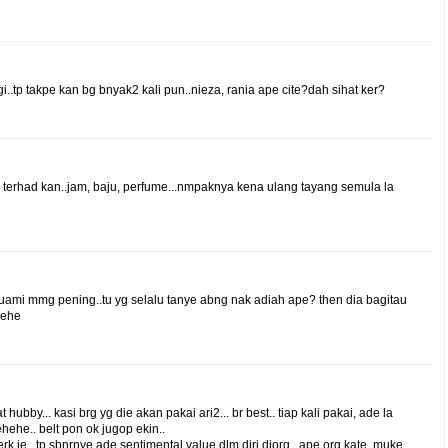
..tp takpe kan bg bnyak2 kali pun..nieza, rania ape cite?dah sihat ker?
aki terhad kan..jam, baju, perfume...nmpaknya kena ulang tayang semula la
suami mmg pening..tu yg selalu tanye abng nak adiah ape? then dia bagitau
hehe
 hubby... kasi brg yg die akan pakai ari2... br best.. tiap kali pakai, ade la
hehehe.. belt pon ok jugop ekin..
k je.. tp sbnrnye ade sentimental value dlm diri diorg.. ape org kate, muke