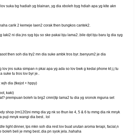
bg lov suka bg hadiah yg blainan, yg dia xboleh byg hdiah apa yg kite akn
 hahaha carik 2 kemeje laen2 corak then bungkos cantek2.
rg laki2 ni dia jns syg bju so ske pakai bju lama2..bile dpt bju baru lg dia syg
asot then soh dia try2 mn dia suke ambk tros byr..tsenyum2 je dia
 lov jns suka simpan n pkai apa yg ada so lov bwk g kedai phone kt j.j tu
suke tu tros lov byr je..
wjh dia (tkejot + hppy)
ot, kaki)
hat? prempuan boleh la brg2 cmni)tp lama2 tu dia yg sronok mguna set
body shop (rm120)ni mmg dia yg nk so thun ke 4, 5 & 6 tu mmg dia nk mnyk
 puji mnyk wangi dia best.. lol
 light dinner, lps mkn soh dia rest lov buat urutan aroma terapi, facial,n
e boleh beli je mmg best..dia pn syok jela..hahaha