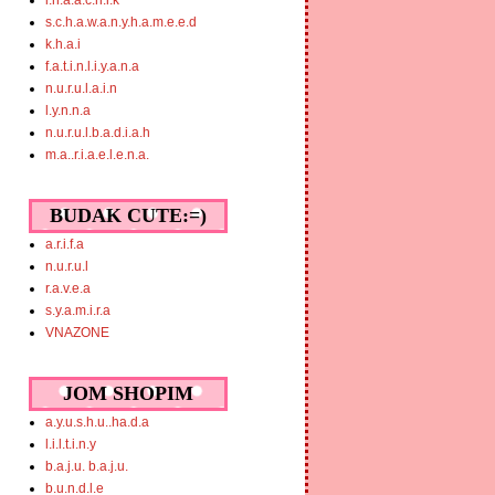
i.n.a.a.c.h.i.k
s.c.h.a.w.a.n.y.h.a.m.e.e.d
k.h.a.i
f.a.t.i.n.l.i.y.a.n.a
n.u.r.u.l.a.i.n
l.y.n.n.a
n.u.r.u.l.b.a.d.i.a.h
m.a..r.i.a.e.l.e.n.a.
BUDAK CUTE:=)
a.r.i.f.a
n.u.r.u.l
r.a.v.e.a
s.y.a.m.i.r.a
VNAZONE
JOM SHOPIM
a.y.u.s.h.u..ha.d.a
l.i.l.t.i.n.y
b.a.j.u. b.a.j.u.
b.u.n.d.l.e