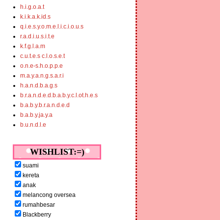
h.i.g.o.a.t
k.i.k.a.k.id.s
q.i.e.s.y.o.m.e.l.i.c.i.o.u.s
r.a.d.i.u.s.i.t.e
k.f.g.l.a.m
c.u.t.e.s c.l.o.s.e.t
o.n.e-s.h.o.p.p.e
m.a.y.a.n.g.s.a.r.i
h.a.n.d.b.a.g.s
b.r.a.n.d.e.d.b.a.b.y.c.l.ot.h.e.s
b.a.b.y.b.r.a.n.d.e.d
b.a.b.y.ja.y.a
b.u.n.d.l.e
WISHLIST:=)
suami
kereta
anak
melancong oversea
rumahbesar
Blackberry