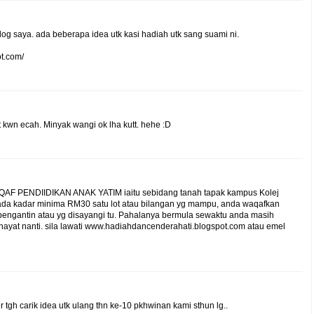
log saya. ada beberapa idea utk kasi hadiah utk sang suami ni.
t.com/
 kwn ecah. Minyak wangi ok lha kutt. hehe :D
AF PENDIIDIKAN ANAK YATIM iaitu sebidang tanah tapak kampus Kolej
 pada kadar minima RM30 satu lot atau bilangan yg mampu, anda waqafkan
ngantin atau yg disayangi tu. Pahalanya bermula sewaktu anda masih
 hayat nanti. sila lawati www.hadiahdancenderahati.blogspot.com atau emel
tgh carik idea utk ulang thn ke-10 pkhwinan kami sthun lg..