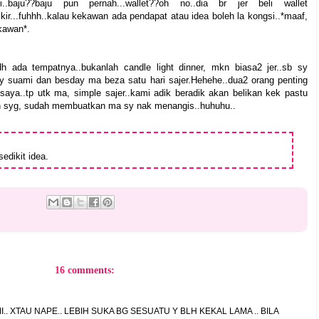
baju??baju pun pernah...wallet??oh no..dia br jer beli wallet
ir...fuhhh..kalau kekawan ada pendapat atau idea boleh la kongsi..*maaf,
kawan*.
ada tempatnya..bukanlah candle light dinner, mkn biasa2 jer..sb sy
y suami dan besday ma beza satu hari sajer.Hehehe..dua2 orang penting
aya..tp utk ma, simple sajer..kami adik beradik akan belikan kek pastu
sih syg, sudah membuatkan ma sy nak menangis..huhuhu..
edikit idea.
16 comments:
I.. XTAU NAPE.. LEBIH SUKA BG SESUATU Y BLH KEKAL LAMA .. BILA