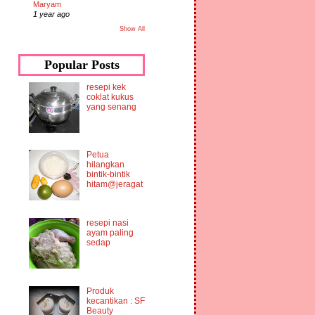
Maryam
1 year ago
Show All
Popular Posts
resepi kek
coklat kukus
yang senang
Petua
hilangkan
bintik-bintik
hitam@jeragat
resepi nasi
ayam paling
sedap
Produk
kecantikan : SF
Beauty