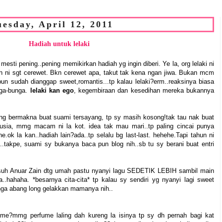
uesday, April 12, 2011
Hadiah untuk lelaki
mesti pening..pening memikirkan hadiah yg ingin diberi. Ye la, org lelaki ni
h ni sgt cerewet. Bkn cerewet apa, takut tak kena ngan jiwa. Bukan mcm
n sudah dianggap sweet,romantis...tp kalau lelaki?erm..reaksinya biasa
unga-bunga.
lelaki kan ego
, kegembiraan dan kesedihan mereka bukannya
ing bermakna buat suami tersayang, tp sy masih kosong!tak tau nak buat
rusia, mmg macam ni la kot. idea tak mau mari..tp paling cincai punya
.ok la kan..hadiah lain?ada..tp selalu bg last-last. hehehe.Tapi tahun ni
*..takpe, suami sy bukanya baca pun blog nih..sb tu sy berani buat entri
er suh Anuar Zain dtg umah pastu nyanyi lagu SEDETIK LEBIH sambil main
..hahaha. *besarnya cita-cita* tp kalau sy sendiri yg nyanyi lagi sweet
inga abang long gelakkan mamanya nih..
ume?mmg perfume laling dah kureng la isinya tp sy dh pernah bagi kat