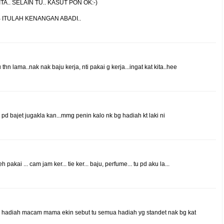
TA.. SELAIN TU.. KASUT PON OK:-)
B ITULAH KENANGAN ABADI..
 thn lama..nak nak baju kerja, nti pakai g kerja...ingat kat kita..hee
d bajet jugakla kan...mmg penin kalo nk bg hadiah kt laki ni
 pakai ... cam jam ker... tie ker... baju, perfume... tu pd aku la...
ah.. hadiah macam mama ekin sebut tu semua hadiah yg standet nak bg kat