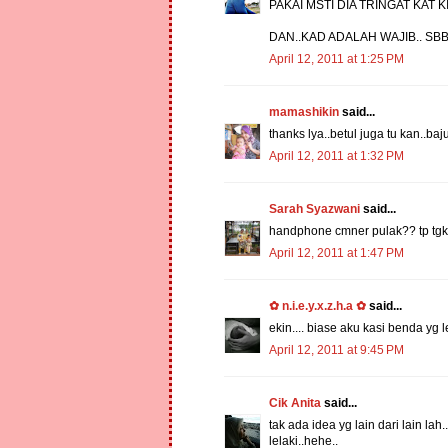
PAKAI MSTI DIA TRINGAT KAT KI
DAN..KAD ADALAH WAJIB.. SB
April 12, 2011 at 1:25 PM
mamashikin
said...
thanks lya..betul juga tu kan..baju
April 12, 2011 at 1:32 PM
Sarah Syazwani
said...
handphone cmner pulak?? tp tgk p
April 12, 2011 at 1:47 PM
✿ n.i.e.y.x.z.h.a ✿
said...
ekin.... biase aku kasi benda yg leh
April 12, 2011 at 9:45 PM
Cik Anita
said...
tak ada idea yg lain dari lain l
lelaki..hehe..