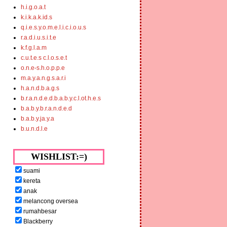
h.i.g.o.a.t
k.i.k.a.k.id.s
q.i.e.s.y.o.m.e.l.i.c.i.o.u.s
r.a.d.i.u.s.i.t.e
k.f.g.l.a.m
c.u.t.e.s c.l.o.s.e.t
o.n.e-s.h.o.p.p.e
m.a.y.a.n.g.s.a.r.i
h.a.n.d.b.a.g.s
b.r.a.n.d.e.d.b.a.b.y.c.l.ot.h.e.s
b.a.b.y.b.r.a.n.d.e.d
b.a.b.y.ja.y.a
b.u.n.d.l.e
WISHLIST:=)
suami
kereta
anak
melancong oversea
rumahbesar
Blackberry