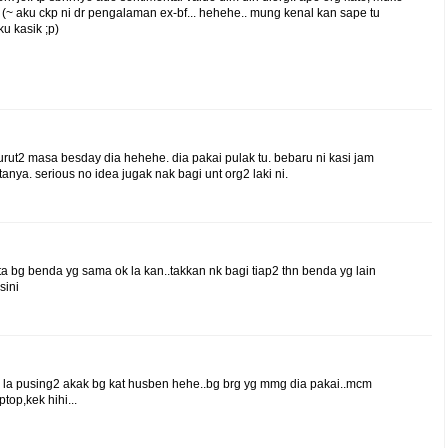
eh (~ aku ckp ni dr pengalaman ex-bf... hehehe.. mung kenal kan sape tu
ku kasik ;p)
turut2 masa besday dia hehehe. dia pakai pulak tu. bebaru ni kasi jam
anya. serious no idea jugak nak bagi unt org2 laki ni.
a bg benda yg sama ok la kan..takkan nk bagi tiap2 thn benda yg lain
sini
tu la pusing2 akak bg kat husben hehe..bg brg yg mmg dia pakai..mcm
top,kek hihi...