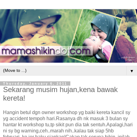
▼
Thursday, January 6, 2011
Sekarang musim hujan,kena bawak
kereta!
Hangin betul dgn owner workshop yg baiki kereta kancil sy
yg accident tempoh hari.Rasanya dh nk masuk 3 bulan sy
hantar kt workshop tu,tp sikit pun dia tak sentuh.Apalagi,hari
ni sy bg warning,ceh..marah nih..kalau tak siap 5hb
februari..ko jer haku siapkan!Cakap tak serupa bikin, inilah