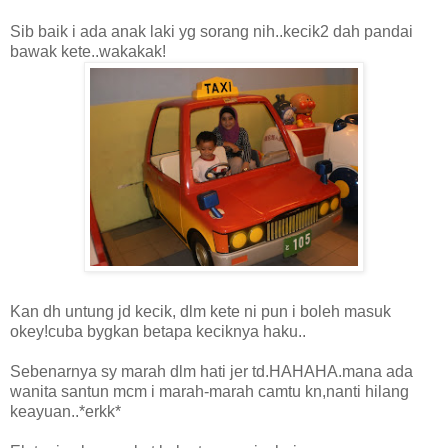
Sib baik i ada anak laki yg sorang nih..kecik2 dah pandai
bawak kete..wakakak!
Kan dh untung jd kecik, dlm kete ni pun i boleh masuk
okey!cuba bygkan betapa keciknya haku..
Sebenarnya sy marah dlm hati jer td.HAHAHA.mana ada
wanita santun mcm i marah-marah camtu kn,nanti hilang
keayuan..*erkk*