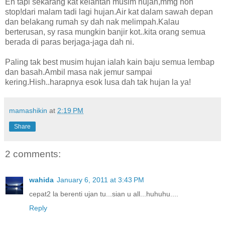
Eh tapi sekarang kat kelantan musim hujan,mmg non
stop!dari malam tadi lagi hujan.Air kat dalam sawah depan
dan belakang rumah sy dah nak melimpah.Kalau
berterusan, sy rasa mungkin banjir kot..kita orang semua
berada di paras berjaga-jaga dah ni.
Paling tak best musim hujan ialah kain baju semua lembap
dan basah.Ambil masa nak jemur sampai
kering.Hish..harapnya esok lusa dah tak hujan la ya!
mamashikin
at
2:19 PM
Share
2 comments:
wahida
January 6, 2011 at 3:43 PM
cepat2 la berenti ujan tu...sian u all...huhuhu....
Reply