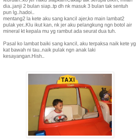
dia..janji 2 bulan siap..tp dh nk masuk 3 bulan tak sentuh
pun lg..hadoi..
mentang2 la kete aku sang kancil ajer,ko main lambat2
pulak yer..Klu ikut kan, nk jer aku pelangkung ngn botol air
mineral kt kepala mu yg rambut ada seurat dua tuh.
Pasal ko lambat baiki sang kancil, aku terpaksa naik kete yg
kat bawah ni tau..naik pulak ngn anak laki
kesayangan.Hish..