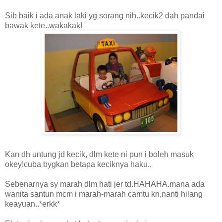
Sib baik i ada anak laki yg sorang nih..kecik2 dah pandai
bawak kete..wakakak!
Kan dh untung jd kecik, dlm kete ni pun i boleh masuk
okey!cuba bygkan betapa keciknya haku..
Sebenarnya sy marah dlm hati jer td.HAHAHA.mana ada
wanita santun mcm i marah-marah camtu kn,nanti hilang
keayuan..*erkk*