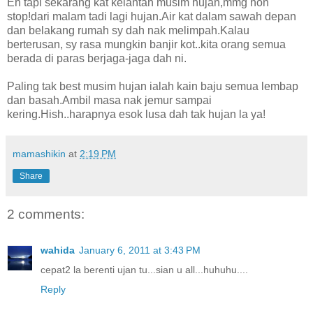
Eh tapi sekarang kat kelantan musim hujan,mmg non
stop!dari malam tadi lagi hujan.Air kat dalam sawah depan
dan belakang rumah sy dah nak melimpah.Kalau
berterusan, sy rasa mungkin banjir kot..kita orang semua
berada di paras berjaga-jaga dah ni.
Paling tak best musim hujan ialah kain baju semua lembap
dan basah.Ambil masa nak jemur sampai
kering.Hish..harapnya esok lusa dah tak hujan la ya!
mamashikin
at
2:19 PM
Share
2 comments:
wahida
January 6, 2011 at 3:43 PM
cepat2 la berenti ujan tu...sian u all...huhuhu....
Reply