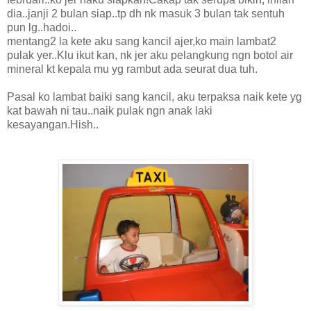
dia..janji 2 bulan siap..tp dh nk masuk 3 bulan tak sentuh
pun lg..hadoi..
mentang2 la kete aku sang kancil ajer,ko main lambat2
pulak yer..Klu ikut kan, nk jer aku pelangkung ngn botol air
mineral kt kepala mu yg rambut ada seurat dua tuh.
Pasal ko lambat baiki sang kancil, aku terpaksa naik kete yg
kat bawah ni tau..naik pulak ngn anak laki
kesayangan.Hish..