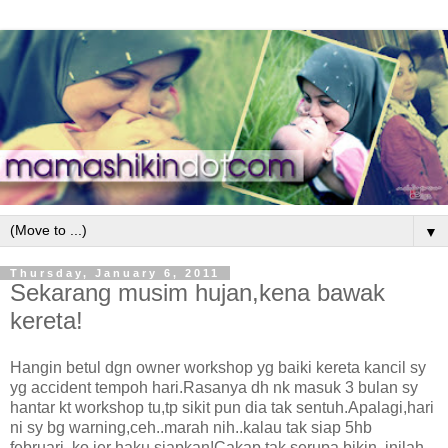
▼
Thursday, January 6, 2011
Sekarang musim hujan,kena bawak
kereta!
Hangin betul dgn owner workshop yg baiki kereta kancil sy
yg accident tempoh hari.Rasanya dh nk masuk 3 bulan sy
hantar kt workshop tu,tp sikit pun dia tak sentuh.Apalagi,hari
ni sy bg warning,ceh..marah nih..kalau tak siap 5hb
februari..ko jer haku siapkan!Cakap tak serupa bikin, inilah