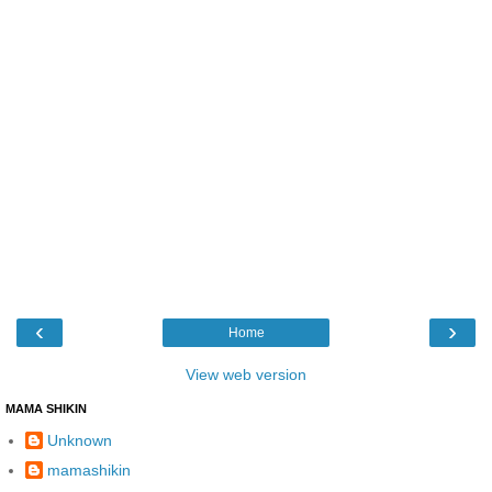
‹
›
Home
View web version
MAMA SHIKIN
Unknown
mamashikin