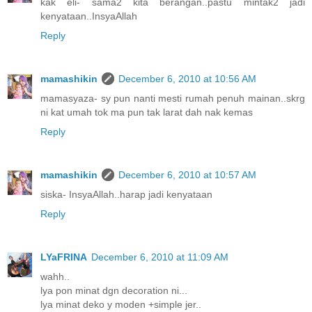
kak eli- sama2 kita berangan..pastu mintak2 jadi
kenyataan..InsyaAllah
Reply
mamashikin
December 6, 2010 at 10:56 AM
mamasyaza- sy pun nanti mesti rumah penuh mainan..skrg
ni kat umah tok ma pun tak larat dah nak kemas
Reply
mamashikin
December 6, 2010 at 10:57 AM
siska- InsyaAllah..harap jadi kenyataan
Reply
LYaFRINA
December 6, 2010 at 11:09 AM
wahh..
lya pon minat dgn decoration ni...
lya minat deko y moden +simple jer..