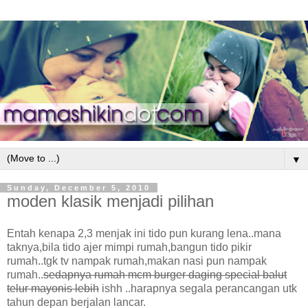
▼
Sunday, December 5, 2010
moden klasik menjadi pilihan
Entah kenapa 2,3 menjak ini tido pun kurang lena..mana
taknya,bila tido ajer mimpi rumah,bangun tido pikir
rumah..tgk tv nampak rumah,makan nasi pun nampak
rumah..
sedapnya rumah mcm burger daging special balut
telur mayonis lebih
ishh ..harapnya segala perancangan utk
tahun depan berjalan lancar.