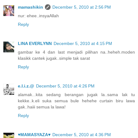
mamashikin
December 5, 2010 at 2:56 PM
nur: ehee..insyaAllah
Reply
LINA EVERLYNN
December 5, 2010 at 4:15 PM
gambar ke 4 dan last menjadi pilihan na..heheh.moden
klasikk cantek jugak..simple tak sarat
Reply
e.l.i.z.@
December 5, 2010 at 4:26 PM
alamak...kita sedang berangan jugak la..sama lak tu
kekke..k.eli suka semua bule hehehe curtain biru lawa
gak..haiii semua la lawa!
Reply
♥MAMASYAZA♥
December 5, 2010 at 4:36 PM