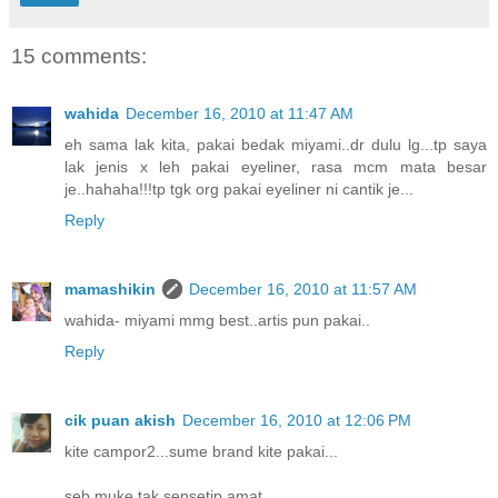
15 comments:
wahida
December 16, 2010 at 11:47 AM
eh sama lak kita, pakai bedak miyami..dr dulu lg...tp saya
lak jenis x leh pakai eyeliner, rasa mcm mata besar
je..hahaha!!!tp tgk org pakai eyeliner ni cantik je...
Reply
mamashikin
December 16, 2010 at 11:57 AM
wahida- miyami mmg best..artis pun pakai..
Reply
cik puan akish
December 16, 2010 at 12:06 PM
kite campor2...sume brand kite pakai...
seb muke tak sensetip amat....