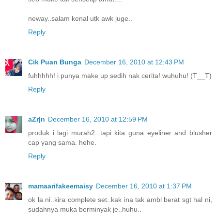
neway..salam kenal utk awk juge..
Reply
Cik Puan Bunga
December 16, 2010 at 12:43 PM
fuhhhhh! i punya make up sedih nak cerita! wuhuhu! (T__T)
Reply
aZr|n
December 16, 2010 at 12:59 PM
produk i lagi murah2. tapi kita guna eyeliner and blusher
cap yang sama. hehe.
Reply
mamaarifakeemaisy
December 16, 2010 at 1:37 PM
ok la ni..kira complete set..kak ina tak ambl berat sgt hal ni,
sudahnya muka berminyak je..huhu..