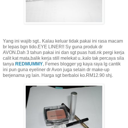
Yang ini wajib sgt.. Kalau keluar tidak pakai ini rasa macam
br lepas bgn tido.EYE LINER!! Sy guna produk dr
AVON.Dah 3 tahun pakai ini dan sgt puas hati.nk pergi kerja
calit kat mata,balik kerja still melekat u..kalo tak percaya sila
tanya
REDMUMMY
, Femes blogger yg kaya raya lg cantik
ini pun guna eyeliner dr Avon juga selain dr make-up
berjenama yg lain. Harga sgt berbaloi ko.RM12.90 shj.