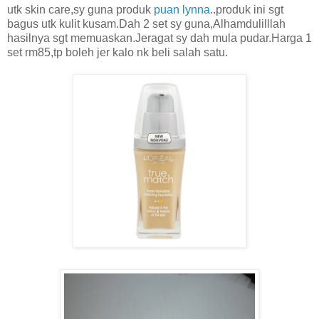
utk skin care,sy guna produk
puan lynna
..produk ini sgt
bagus utk kulit kusam.Dah 2 set sy guna,Alhamdulilllah
hasilnya sgt memuaskan.Jeragat sy dah mula pudar.Harga 1
set rm85,tp boleh jer kalo nk beli salah satu.