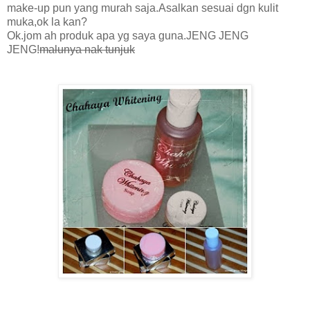
make-up pun yang murah saja.Asalkan sesuai dgn kulit
muka,ok la kan?
Ok.jom ah produk apa yg saya guna.JENG JENG
JENG!
malunya nak tunjuk