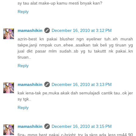
sy tau alat make-up kamu mesti bnyak kan?
Reply
mamashikin
December 16, 2010 at 3:12 PM
azrin-best kn pakai blusher ngn eyeliner tuh..eh murah
takpe,janji nmpak cun..ehee..asalkan tak beli yg tiruan yg
jual dkt pasar mlm sudah..sb yg tu takuttt nk pakai..kn
tiruan..
Reply
mamashikin
December 16, 2010 at 3:13 PM
kak iena-tak pe,muka akak dah semulajadi cantik tau..ok jer
sy tgk..
Reply
mamashikin
December 16, 2010 at 3:15 PM
fiza- mmg best pakai c-bright..try la,skrg ada less,rm44.90