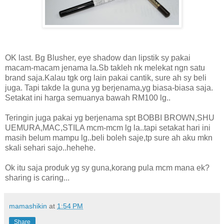
OK last. Bg Blusher, eye shadow dan lipstik sy pakai
macam-macam jenama la.Sb takleh nk melekat ngn satu
brand saja.Kalau tgk org lain pakai cantik, sure ah sy beli
juga. Tapi takde la guna yg berjenama,yg biasa-biasa saja.
Setakat ini harga semuanya bawah RM100 lg..
Teringin juga pakai yg berjenama spt BOBBI BROWN,SHU
UEMURA,MAC,STILA mcm-mcm lg la..tapi setakat hari ini
masih belum mampu lg..beli boleh saje,tp sure ah aku mkn
skali sehari sajo..hehehe.
Ok itu saja produk yg sy guna,korang pula mcm mana ek?
sharing is caring...
mamashikin
at
1:54 PM
Share