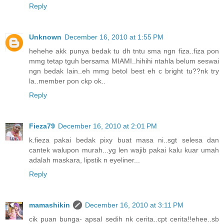
Reply
Unknown
December 16, 2010 at 1:55 PM
hehehe akk punya bedak tu dh tntu sma ngn fiza..fiza pon
mmg tetap tguh bersama MIAMI..hihihi ntahla belum seswai
ngn bedak lain..eh mmg betol best eh c bright tu??nk try
la..member pon ckp ok..
Reply
Fieza79
December 16, 2010 at 2:01 PM
k.fieza pakai bedak pixy buat masa ni..sgt selesa dan
cantek walupon murah...yg len wajib pakai kalu kuar umah
adalah maskara, lipstik n eyeliner...
Reply
mamashikin
December 16, 2010 at 3:11 PM
cik puan bunga- apsal sedih nk cerita..cpt cerita!!ehee..sb