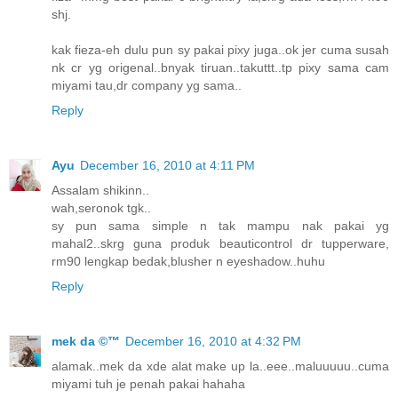
shj.
kak fieza-eh dulu pun sy pakai pixy juga..ok jer cuma susah
nk cr yg origenal..bnyak tiruan..takuttt..tp pixy sama cam
miyami tau,dr company yg sama..
Reply
Ayu
December 16, 2010 at 4:11 PM
Assalam shikinn..
wah,seronok tgk..
sy pun sama simple n tak mampu nak pakai yg
mahal2..skrg guna produk beauticontrol dr tupperware,
rm90 lengkap bedak,blusher n eyeshadow..huhu
Reply
mek da ©™
December 16, 2010 at 4:32 PM
alamak..mek da xde alat make up la..eee..maluuuuu..cuma
miyami tuh je penah pakai hahaha