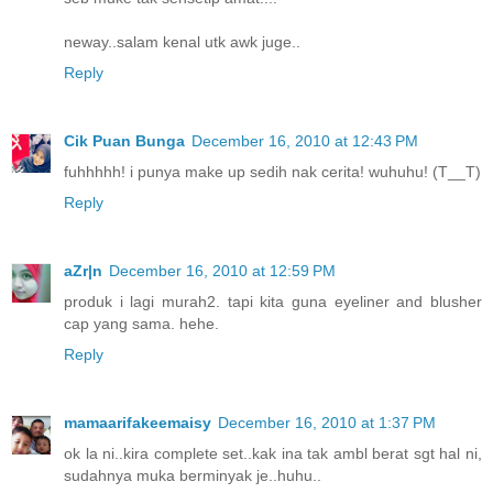
neway..salam kenal utk awk juge..
Reply
Cik Puan Bunga
December 16, 2010 at 12:43 PM
fuhhhhh! i punya make up sedih nak cerita! wuhuhu! (T__T)
Reply
aZr|n
December 16, 2010 at 12:59 PM
produk i lagi murah2. tapi kita guna eyeliner and blusher
cap yang sama. hehe.
Reply
mamaarifakeemaisy
December 16, 2010 at 1:37 PM
ok la ni..kira complete set..kak ina tak ambl berat sgt hal ni,
sudahnya muka berminyak je..huhu..