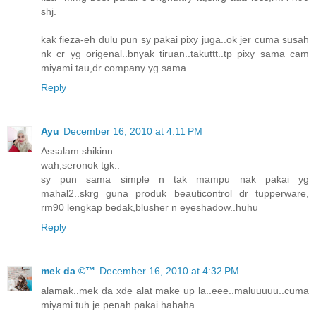
shj.
kak fieza-eh dulu pun sy pakai pixy juga..ok jer cuma susah
nk cr yg origenal..bnyak tiruan..takuttt..tp pixy sama cam
miyami tau,dr company yg sama..
Reply
Ayu
December 16, 2010 at 4:11 PM
Assalam shikinn..
wah,seronok tgk..
sy pun sama simple n tak mampu nak pakai yg
mahal2..skrg guna produk beauticontrol dr tupperware,
rm90 lengkap bedak,blusher n eyeshadow..huhu
Reply
mek da ©™
December 16, 2010 at 4:32 PM
alamak..mek da xde alat make up la..eee..maluuuuu..cuma
miyami tuh je penah pakai hahaha