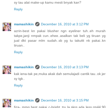
sy tau alat make-up kamu mesti bnyak kan?
Reply
mamashikin
December 16, 2010 at 3:12 PM
azrin-best kn pakai blusher ngn eyeliner tuh..eh murah
takpe,janji nmpak cun..ehee..asalkan tak beli yg tiruan yg
jual dkt pasar mlm sudah..sb yg tu takuttt nk pakai..kn
tiruan..
Reply
mamashikin
December 16, 2010 at 3:13 PM
kak iena-tak pe,muka akak dah semulajadi cantik tau..ok jer
sy tgk..
Reply
mamashikin
December 16, 2010 at 3:15 PM
fiza- mmg best pakai c-bright..try la,skrg ada less,rm44.90