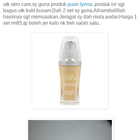
utk skin care,sy guna produk
puan lynna
..produk ini sgt
bagus utk kulit kusam.Dah 2 set sy guna,Alhamdulilllah
hasilnya sgt memuaskan.Jeragat sy dah mula pudar.Harga 1
set rm85,tp boleh jer kalo nk beli salah satu.