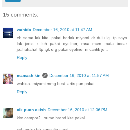
15 comments:
wahida
December 16, 2010 at 11:47 AM
eh sama lak kita, pakai bedak miyami..dr dulu lg...tp saya
lak jenis x leh pakai eyeliner, rasa mcm mata besar
je..hahaha!!!tp tgk org pakai eyeliner ni cantik je...
Reply
mamashikin
December 16, 2010 at 11:57 AM
wahida- miyami mmg best..artis pun pakai..
Reply
cik puan akish
December 16, 2010 at 12:06 PM
kite campor2...sume brand kite pakai...
seb muke tak sensetip amat....