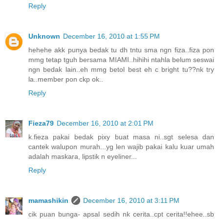
Reply
Unknown
December 16, 2010 at 1:55 PM
hehehe akk punya bedak tu dh tntu sma ngn fiza..fiza pon
mmg tetap tguh bersama MIAMI..hihihi ntahla belum seswai
ngn bedak lain..eh mmg betol best eh c bright tu??nk try
la..member pon ckp ok..
Reply
Fieza79
December 16, 2010 at 2:01 PM
k.fieza pakai bedak pixy buat masa ni..sgt selesa dan
cantek walupon murah...yg len wajib pakai kalu kuar umah
adalah maskara, lipstik n eyeliner...
Reply
mamashikin
December 16, 2010 at 3:11 PM
cik puan bunga- apsal sedih nk cerita..cpt cerita!!ehee..sb