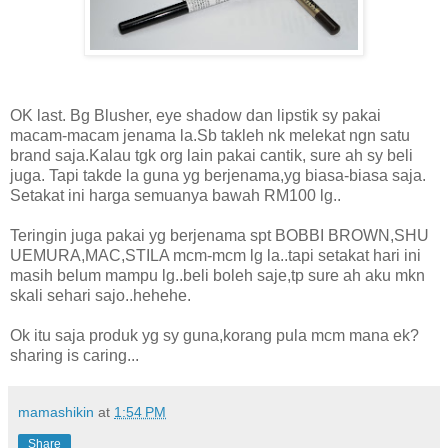
OK last. Bg Blusher, eye shadow dan lipstik sy pakai
macam-macam jenama la.Sb takleh nk melekat ngn satu
brand saja.Kalau tgk org lain pakai cantik, sure ah sy beli
juga. Tapi takde la guna yg berjenama,yg biasa-biasa saja.
Setakat ini harga semuanya bawah RM100 lg..
Teringin juga pakai yg berjenama spt BOBBI BROWN,SHU
UEMURA,MAC,STILA mcm-mcm lg la..tapi setakat hari ini
masih belum mampu lg..beli boleh saje,tp sure ah aku mkn
skali sehari sajo..hehehe.
Ok itu saja produk yg sy guna,korang pula mcm mana ek?
sharing is caring...
mamashikin
at
1:54 PM
Share