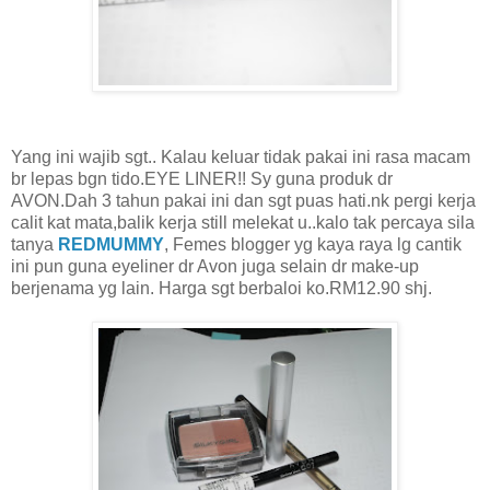
Yang ini wajib sgt.. Kalau keluar tidak pakai ini rasa macam
br lepas bgn tido.EYE LINER!! Sy guna produk dr
AVON.Dah 3 tahun pakai ini dan sgt puas hati.nk pergi kerja
calit kat mata,balik kerja still melekat u..kalo tak percaya sila
tanya
REDMUMMY
, Femes blogger yg kaya raya lg cantik
ini pun guna eyeliner dr Avon juga selain dr make-up
berjenama yg lain. Harga sgt berbaloi ko.RM12.90 shj.