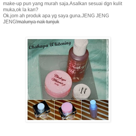
make-up pun yang murah saja.Asalkan sesuai dgn kulit
muka,ok la kan?
Ok.jom ah produk apa yg saya guna.JENG JENG
JENG!
malunya nak tunjuk