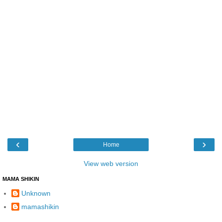
‹
›
Home
View web version
MAMA SHIKIN
Unknown
mamashikin