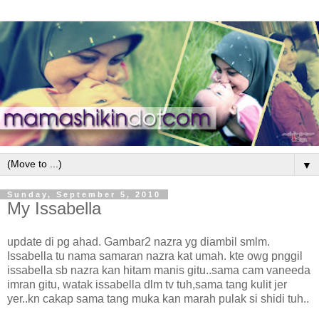
▼
Sunday, September 5, 2010
My Issabella
update di pg ahad. Gambar2 nazra yg diambil smlm.
Issabella tu nama samaran nazra kat umah. kte owg pnggil
issabella sb nazra kan hitam manis gitu..sama cam vaneeda
imran gitu, watak issabella dlm tv tuh,sama tang kulit jer
yer..kn cakap sama tang muka kan marah pulak si shidi tuh..