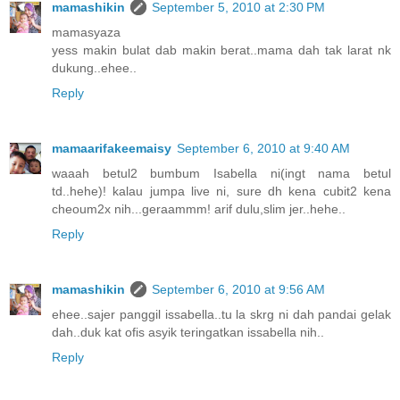
mamashikin
September 5, 2010 at 2:30 PM
mamasyaza
yess makin bulat dab makin berat..mama dah tak larat nk
dukung..ehee..
Reply
mamaarifakeemaisy
September 6, 2010 at 9:40 AM
waaah betul2 bumbum Isabella ni(ingt nama betul
td..hehe)! kalau jumpa live ni, sure dh kena cubit2 kena
cheoum2x nih...geraammm! arif dulu,slim jer..hehe..
Reply
mamashikin
September 6, 2010 at 9:56 AM
ehee..sajer panggil issabella..tu la skrg ni dah pandai gelak
dah..duk kat ofis asyik teringatkan issabella nih..
Reply