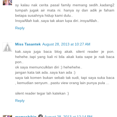
sy kalau nak cerita pasal family memang sedih..kadang2
tumpah jugak air mata ni. hanya sy dan adik je faham
betapa susahnya hidup kami dulu..
InsyaAllah kak..saya tak akan lupa diri..insyaAllah..
Reply
Miss Tasantek
August 28, 2013 at 10:27 AM
kak..saya juga baca blog akak. silent reader je pon.
hehehe..tapi yang kali ni bila akak kata sape je nak baca
pon..
ok saya memunculklan diri :) hehehehe..
jangan kata tak ada..saya kan ada :)
saya tak komen bukan sebab tak sudi, tapi saya suka baca
, kemudian senyum...pastu view orang lain punya pula ...
silent reader tegar lah katekan :)
Reply
mamashikin
August 28, 2013 at 12:14 PM