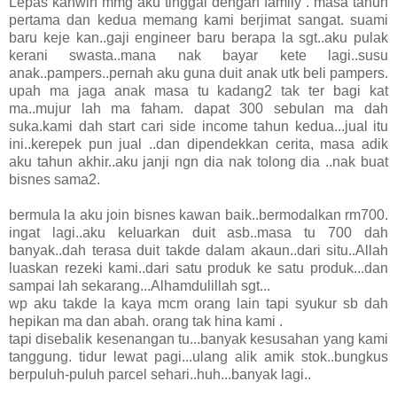
Lepas kahwin mmg aku tinggal dengan family . masa tahun
pertama dan kedua memang kami berjimat sangat. suami
baru keje kan..gaji engineer baru berapa la sgt..aku pulak
kerani swasta..mana nak bayar kete lagi..susu
anak..pampers..pernah aku guna duit anak utk beli pampers.
upah ma jaga anak masa tu kadang2 tak ter bagi kat
ma..mujur lah ma faham. dapat 300 sebulan ma dah
suka.kami dah start cari side income tahun kedua...jual itu
ini..kerepek pun jual ..dan dipendekkan cerita, masa adik
aku tahun akhir..aku janji ngn dia nak tolong dia ..nak buat
bisnes sama2.
bermula la aku join bisnes kawan baik..bermodalkan rm700.
ingat lagi..aku keluarkan duit asb..masa tu 700 dah
banyak..dah terasa duit takde dalam akaun..dari situ..Allah
luaskan rezeki kami..dari satu produk ke satu produk...dan
sampai lah sekarang...Alhamdulillah sgt...
wp aku takde la kaya mcm orang lain tapi syukur sb dah
hepikan ma dan abah. orang tak hina kami .
tapi disebalik kesenangan tu...banyak kesusahan yang kami
tanggung. tidur lewat pagi...ulang alik amik stok..bungkus
berpuluh-puluh parcel sehari..huh...banyak lagi..