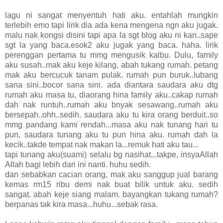
lagu ni sangat menyentuh hati aku. entahlah mungkin
terlebih emo tapi lirik dia ada kena mengena ngn aku jugak.
malu nak kongsi disini tapi apa la sgt blog aku ni kan..sape
sgt la yang baca.esok2 aku jugak yang baca. haha. lirik
perenggan pertama tu mmg mengusik kalbu. Dulu, family
aku susah..mak aku keje kilang, abah tukang rumah. petang
mak aku bercucuk tanam pulak. rumah pun buruk..lubang
sana sini..bocor sana sini. ada diantara saudara aku dtg
rumah aku masa tu, diaorang hina family aku..cakap rumah
dah nak runtuh..rumah aku bnyak sesawang..rumah aku
bersepah..ohh..sedih. saudara aku tu kira orang berduit..so
mmg pandang kami rendah...masa aku nak tunang hari tu
pun, saudara tunang aku tu pun hina aku. rumah dah la
kecik..takde tempat nak makan la...remuk hati aku tau...
tapi tunang aku(suami) selalu bg nasihat...takpe, insyaAllah
Allah bagi lebih dari ini nanti. huhu sedih.
dan sebabkan cacian orang, mak aku sanggup jual barang
kemas rm15 ribu demi nak buat bilik untuk aku. sedih
sangat. abah keje siang malam. bayangkan tukang rumah?
berpanas tak kira masa...huhu...sebak rasa.