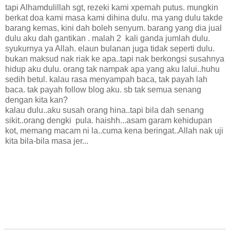
tapi Alhamdulillah sgt, rezeki kami xpernah putus. mungkin
berkat doa kami masa kami dihina dulu. ma yang dulu takde
barang kemas, kini dah boleh senyum. barang yang dia jual
dulu aku dah gantikan . malah 2 kali ganda jumlah dulu.
syukurnya ya Allah. elaun bulanan juga tidak seperti dulu.
bukan maksud nak riak ke apa..tapi nak berkongsi susahnya
hidup aku dulu. orang tak nampak apa yang aku lalui..huhu
sedih betul. kalau rasa menyampah baca, tak payah lah
baca. tak payah follow blog aku. sb tak semua senang
dengan kita kan?
kalau dulu..aku susah orang hina..tapi bila dah senang
sikit..orang dengki pula. haishh...asam garam kehidupan
kot, memang macam ni la..cuma kena beringat..Allah nak uji
kita bila-bila masa jer...