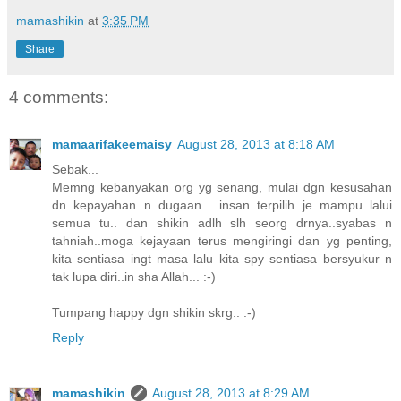
mamashikin
at
3:35 PM
Share
4 comments:
mamaarifakeemaisy
August 28, 2013 at 8:18 AM
Sebak...
Memng kebanyakan org yg senang, mulai dgn kesusahan
dn kepayahan n dugaan... insan terpilih je mampu lalui
semua tu.. dan shikin adlh slh seorg drnya..syabas n
tahniah..moga kejayaan terus mengiringi dan yg penting,
kita sentiasa ingt masa lalu kita spy sentiasa bersyukur n
tak lupa diri..in sha Allah... :-)
Tumpang happy dgn shikin skrg.. :-)
Reply
mamashikin
August 28, 2013 at 8:29 AM