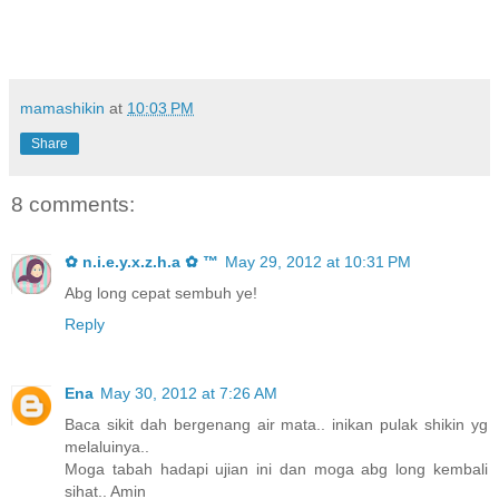
mamashikin
at
10:03 PM
Share
8 comments:
✿ n.i.e.y.x.z.h.a ✿ ™
May 29, 2012 at 10:31 PM
Abg long cepat sembuh ye!
Reply
Ena
May 30, 2012 at 7:26 AM
Baca sikit dah bergenang air mata.. inikan pulak shikin yg
melaluinya..
Moga tabah hadapi ujian ini dan moga abg long kembali
sihat.. Amin