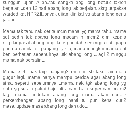
sungguh ujian Allah..tak sangka abg long betul2 takleh
berjalan...dah 12 hari abang long tak berjalan..skrg terpaksa
warded kat HPRZII..bnyak ujian klinikal yg abang long perlu
jalani...
Mama tak tahu nak cerita mcm mana..yg mama tahu..mama
sgt sedih tgk abang long macam ni..mcm2 dlm kepala
ni..pikir pasal abang long..keje pun dah seminggu cuti..papa
pun dah amik cuti panjang...ye la, mana mungkin mama dpt
beri perhatian sepenuhnya utk abang long ...lagi 2 minggu
mama nak bersalin...
Mama xleh nak taip panjang2 entri ni..sb takut air mata
gugur lagi...mama hanya mampu berdoa agar abang long
sihat seperti sebelumnya....mama nak tgk abang long yg
dulu..yg selalu pakai baju ultraman, baju superman...mcm2
lagi....mama rindukan abang long...mama akan update
perkembangan abang long nanti..itu pun kena curi2
masa..update masa abang long dah tido...