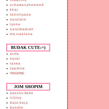
i.n.a.a.c.h.i.k
s.c.h.a.w.a.n.y.h.a.m.e.e.d
k.h.a.i
f.a.t.i.n.l.i.y.a.n.a
n.u.r.u.l.a.i.n
l.y.n.n.a
n.u.r.u.l.b.a.d.i.a.h
m.a..r.i.a.e.l.e.n.a.
BUDAK CUTE:=)
a.r.i.f.a
n.u.r.u.l
r.a.v.e.a
s.y.a.m.i.r.a
VNAZONE
JOM SHOPIM
a.y.u.s.h.u..ha.d.a
l.i.l.t.i.n.y
b.a.j.u. b.a.j.u.
b.u.n.d.l.e