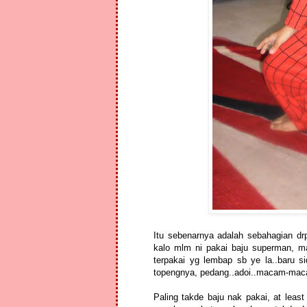
Itu sebenarnya adalah sebahagian drp
kalo mlm ni pakai baju superman, m
terpakai yg lembap sb ye la..baru s
topengnya, pedang..adoi..macam-macam
Paling takde baju nak pakai, at lea