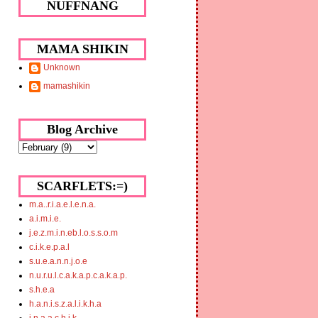
NUFFNANG
MAMA SHIKIN
Unknown
mamashikin
Blog Archive
SCARFLETS:=)
m.a..r.i.a.e.l.e.n.a.
a.i.m.i.e.
j.e.z.m.i.n.eb.l.o.s.s.o.m
c.i.k.e.p.a.l
s.u.e.a.n.n.j.o.e
n.u.r.u.l.c.a.k.a.p.c.a.k.a.p.
s.h.e.a
h.a.n.i.s.z.a.l.i.k.h.a