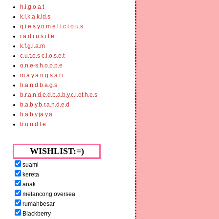
h.i.g.o.a.t
k.i.k.a.k.id.s
q.i.e.s.y.o.m.e.l.i.c.i.o.u.s
r.a.d.i.u.s.i.t.e
k.f.g.l.a.m
c.u.t.e.s c.l.o.s.e.t
o.n.e-s.h.o.p.p.e
m.a.y.a.n.g.s.a.r.i
h.a.n.d.b.a.g.s
b.r.a.n.d.e.d.b.a.b.y.c.l.ot.h.e.s
b.a.b.y.b.r.a.n.d.e.d
b.a.b.y.ja.y.a
b.u.n.d.l.e
WISHLIST:=)
suami
kereta
anak
melancong oversea
rumahbesar
Blackberry