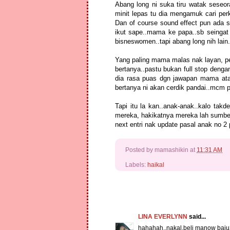
Abang long ni suka tiru watak seseo
minit lepas tu dia mengamuk cari per
Dan of course sound effect pun ada sk
ikut sape..mama ke papa..sb seingat
bisneswomen..tapi abang long nih lain.
Yang paling mama malas nak layan, per
bertanya..pastu bukan full stop dengan
dia rasa puas dgn jawapan mama ata
bertanya ni akan cerdik pandai..mcm p
Tapi itu la kan..anak-anak..kalo tak
mereka, hakikatnya mereka lah sumbe
next entri nak update pasal anak no 2 
Posted by
mamashikin
at
11:31 AM
Labels:
haikal
LINA EVERLYNN
said...
hahahah..nakal.beli manow baju