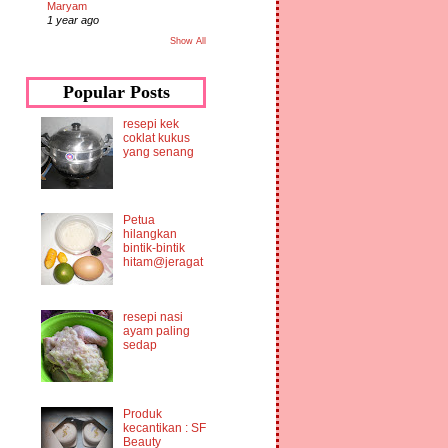
Maryam
1 year ago
Show All
Popular Posts
resepi kek
coklat kukus
yang senang
Petua
hilangkan
bintik-bintik
hitam@jeragat
resepi nasi
ayam paling
sedap
Produk
kecantikan : SF
Beauty