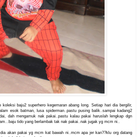
 koleksi baju2 superhero kegemaran abang long. Setiap hari dia bergilir,
alam esok batman, lusa spiderman..pastu pusing balik..sampai kadang2
idai, dah mengamuk nak pakai..pastu kalau pakai haruslah lengkap dgn
...baju tido yang berlambak tak nak pakai..nak jugak yg mcm ni..
st dia akan pakai yg mcm kat bawah ni..mcm apa jer kan??klu org datang