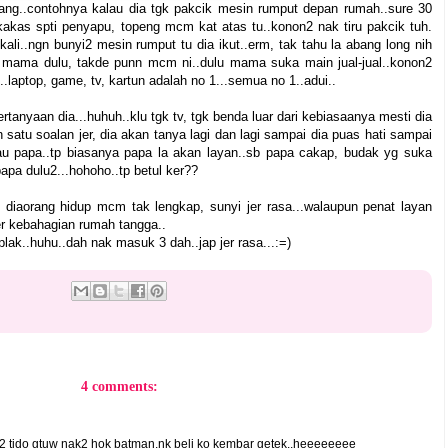
rang..contohnya kalau dia tgk pakcik mesin rumput depan rumah..sure 30
kakas spti penyapu, topeng mcm kat atas tu..konon2 nak tiru pakcik tuh.
ali..ngn bunyi2 mesin rumput tu dia ikut..erm, tak tahu la abang long nih
 mama dulu, takde punn mcm ni..dulu mama suka main jual-jual..konon2
..laptop, game, tv, kartun adalah no 1...semua no 1..adui..
tanyaan dia...huhuh..klu tgk tv, tgk benda luar dari kebiasaanya mesti dia
 satu soalan jer, dia akan tanya lagi dan lagi sampai dia puas hati sampai
u papa..tp biasanya papa la akan layan..sb papa cakap, budak yg suka
apa dulu2...hohoho..tp betul ker??
de diaorang hidup mcm tak lengkap, sunyi jer rasa...walaupun penat layan
r kebahagian rumah tangga..
plak..huhu..dah nak masuk 3 dah..jap jer rasa...:=)
4 comments:
2 tido gtuw nak2 hok batman.nk beli ko kembar getek..heeeeeeee