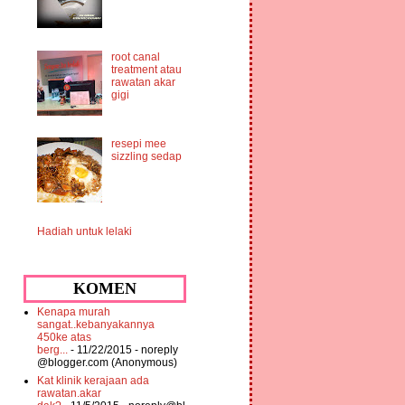
root canal
treatment atau
rawatan akar
gigi
resepi mee
sizzling sedap
Hadiah untuk lelaki
KOMEN
Kenapa murah
sangat..kebanyakannya
450ke atas
berg...
- 11/22/2015
- noreply
@blogger.com (Anonymous)
Kat klinik kerajaan ada
rawatan.akar