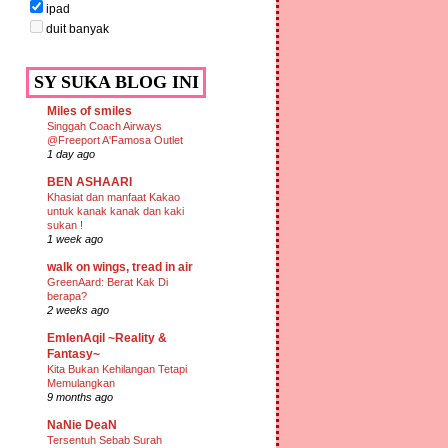
ipad
duit banyak
SY SUKA BLOG INI
Miles of smiles
Singgah Coach Airways
@Freeport A'Famosa Outlet
1 day ago
BEN ASHAARI
Khasiat dan manfaat Kakao
untuk kanak kanak dan kaki
sukan !
1 week ago
walk on wings, tread in air
GreenAard: Berat Kak Di
berapa?
2 weeks ago
EmIenAqil ~Reality &
Fantasy~
Kita Bukan Kehilangan Tetapi
Memulangkan
9 months ago
NaNie DeaN
Tersentuh Sebab Surah