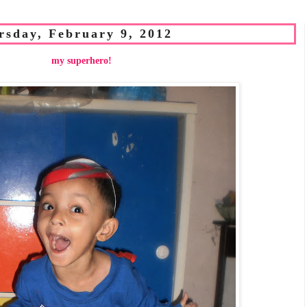
rsday, February 9, 2012
my superhero!