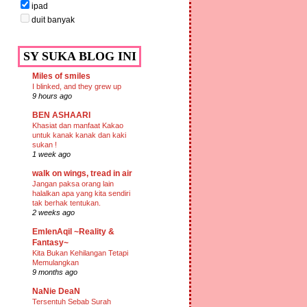
ipad
duit banyak
SY SUKA BLOG INI
Miles of smiles
I blinked, and they grew up
9 hours ago
BEN ASHAARI
Khasiat dan manfaat Kakao
untuk kanak kanak dan kaki
sukan !
1 week ago
walk on wings, tread in air
Jangan paksa orang lain
halalkan apa yang kita sendiri
tak berhak tentukan.
2 weeks ago
EmIenAqil ~Reality &
Fantasy~
Kita Bukan Kehilangan Tetapi
Memulangkan
9 months ago
NaNie DeaN
Tersentuh Sebab Surah