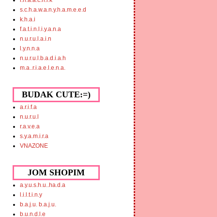
i.n.a.a.c.h.i.k
s.c.h.a.w.a.n.y.h.a.m.e.e.d
k.h.a.i
f.a.t.i.n.l.i.y.a.n.a
n.u.r.u.l.a.i.n
l.y.n.n.a
n.u.r.u.l.b.a.d.i.a.h
m.a..r.i.a.e.l.e.n.a.
BUDAK CUTE:=)
a.r.i.f.a
n.u.r.u.l
r.a.v.e.a
s.y.a.m.i.r.a
VNAZONE
JOM SHOPIM
a.y.u.s.h.u..ha.d.a
l.i.l.t.i.n.y
b.a.j.u. b.a.j.u.
b.u.n.d.l.e