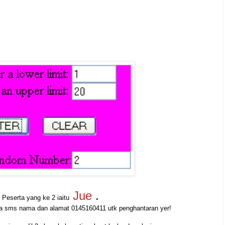
Jue
.
Peserta yang ke 2 iaitu
 sila sms nama dan alamat 0145160411 utk penghantaran yer!