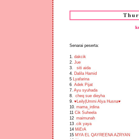
Thur
k
Senarai peserta:
1.
dakcik
2.
Jue
3.
siti aida
4.
Dalila Hamid
5
Lyafarina
6
Adek Pijat
7.
Ayu syuhada
8.
cheq sue dieyha
9.
♥Leily|Ummi Alya Husna♥
10.
mama_irdina
11
Cik Suheela
12
maimunah
13
.cik yaya
14
MiErA
15
MYA EL QAYREENA AZRYAN