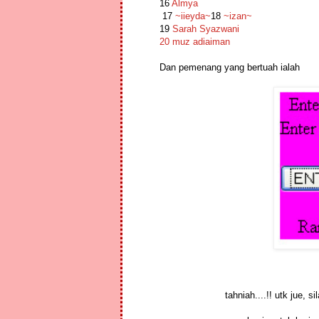
16
Almya
17
~iieyda~
18
~izan~
19
Sarah Syazwani
20 muz adiaiman
Dan pemenang yang bertuah ialah
tahniah....!! utk jue,