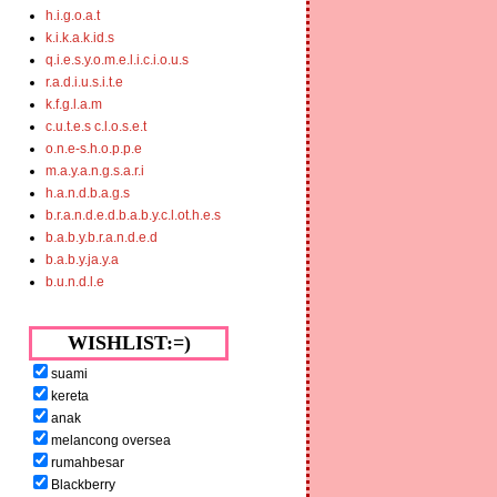
h.i.g.o.a.t
k.i.k.a.k.id.s
q.i.e.s.y.o.m.e.l.i.c.i.o.u.s
r.a.d.i.u.s.i.t.e
k.f.g.l.a.m
c.u.t.e.s c.l.o.s.e.t
o.n.e-s.h.o.p.p.e
m.a.y.a.n.g.s.a.r.i
h.a.n.d.b.a.g.s
b.r.a.n.d.e.d.b.a.b.y.c.l.ot.h.e.s
b.a.b.y.b.r.a.n.d.e.d
b.a.b.y.ja.y.a
b.u.n.d.l.e
WISHLIST:=)
suami
kereta
anak
melancong oversea
rumahbesar
Blackberry