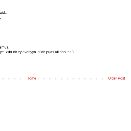
id...
e
semua..
 ye..xsbr nk try everlyyn..sf dh puas ati dah..he3
Home
Older Post