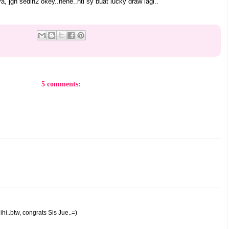
a, jgn sedih2 okey..hehe..nti sy buat lucky draw lagi..
5 comments:
ihi..btw, congrats Sis Jue..=)