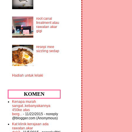
root canal
treatment atau
rawatan akar
gigi
resepi mee
sizzling sedap
Hadiah untuk lelaki
KOMEN
Kenapa murah
sangat..kebanyakannya
450ke atas
berg...
- 11/22/2015
- noreply
@blogger.com (Anonymous)
Kat klinik kerajaan ada
rawatan.akar