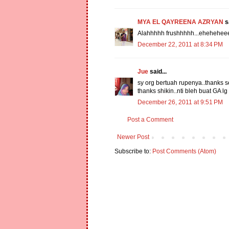
MYA EL QAYREENA AZRYAN
sa
Alahhhhh frushhhhh...ehehehee
December 22, 2011 at 8:34 PM
Jue
said...
sy org bertuah rupenya..thanks 
thanks shikin..nti bleh buat GA lg
December 26, 2011 at 9:51 PM
Post a Comment
Newer Post
Subscribe to:
Post Comments (Atom)