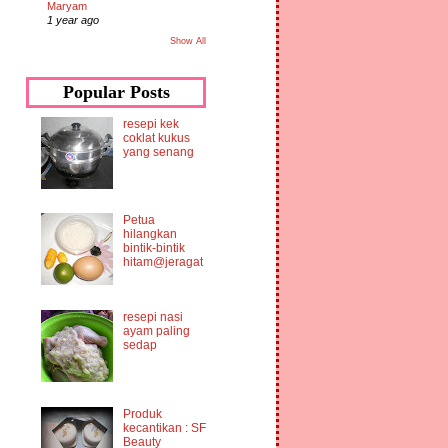
Maryam
1 year ago
Show All
Popular Posts
resepi kek
coklat kukus
yang senang
Petua
hilangkan
bintik-bintik
hitam@jeragat
resepi nasi
ayam paling
sedap
Produk
kecantikan : SF
Beauty