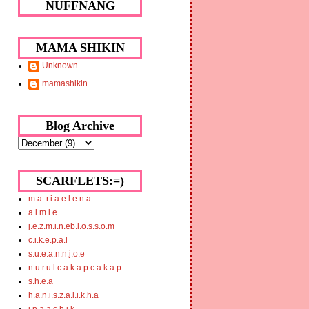
NUFFNANG
MAMA SHIKIN
Unknown
mamashikin
Blog Archive
SCARFLETS:=)
m.a..r.i.a.e.l.e.n.a.
a.i.m.i.e.
j.e.z.m.i.n.eb.l.o.s.s.o.m
c.i.k.e.p.a.l
s.u.e.a.n.n.j.o.e
n.u.r.u.l.c.a.k.a.p.c.a.k.a.p.
s.h.e.a
h.a.n.i.s.z.a.l.i.k.h.a