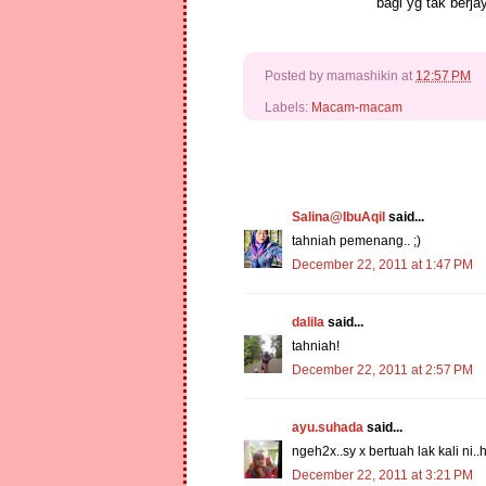
bagi yg tak berjay
Posted by
mamashikin
at
12:57 PM
Labels:
Macam-macam
Salina@IbuAqil
said...
tahniah pemenang.. ;)
December 22, 2011 at 1:47 PM
dalila
said...
tahniah!
December 22, 2011 at 2:57 PM
ayu.suhada
said...
ngeh2x..sy x bertuah lak kali ni..h
December 22, 2011 at 3:21 PM