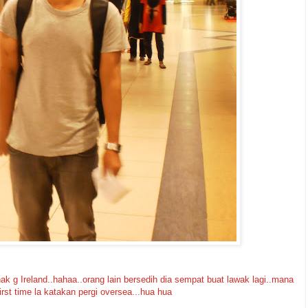
 nak g Ireland..hahaa..orang lain bersedih dia sempat buat lawak lagi..mana
first time la katakan pergi oversea...hua hua