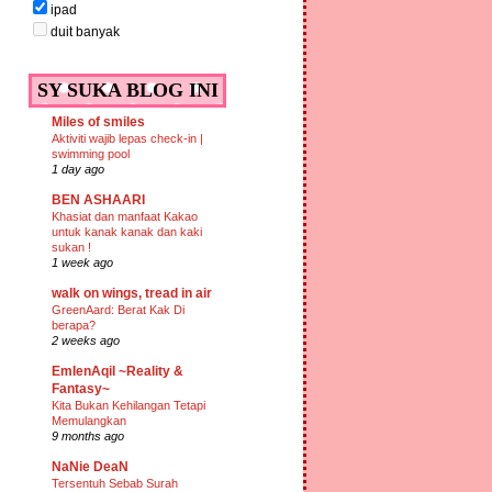
ipad
duit banyak
SY SUKA BLOG INI
Miles of smiles
Aktiviti wajib lepas check-in |
swimming pool
1 day ago
BEN ASHAARI
Khasiat dan manfaat Kakao
untuk kanak kanak dan kaki
sukan !
1 week ago
walk on wings, tread in air
GreenAard: Berat Kak Di
berapa?
2 weeks ago
EmIenAqil ~Reality &
Fantasy~
Kita Bukan Kehilangan Tetapi
Memulangkan
9 months ago
NaNie DeaN
Tersentuh Sebab Surah