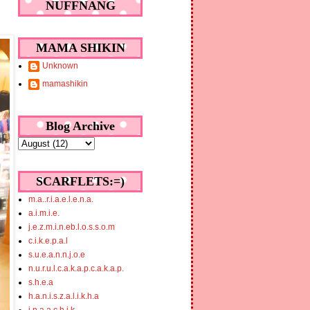
NUFFNANG
MAMA SHIKIN
Unknown
mamashikin
Blog Archive
SCARFLETS:=)
m.a..r.i.a.e.l.e.n.a.
a.i.m.i.e.
j.e.z.m.i.n.eb.l.o.s.s.o.m
c.i.k.e.p.a.l
s.u.e.a.n.n.j.o.e
n.u.r.u.l.c.a.k.a.p.c.a.k.a.p.
s.h.e.a
h.a.n.i.s.z.a.l.i.k.h.a