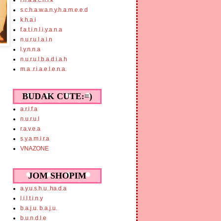
i.n.a.a.c.h.i.k
s.c.h.a.w.a.n.y.h.a.m.e.e.d
k.h.a.i
f.a.t.i.n.l.i.y.a.n.a
n.u.r.u.l.a.i.n
l.y.n.n.a
n.u.r.u.l.b.a.d.i.a.h
m.a..r.i.a.e.l.e.n.a.
BUDAK CUTE:=)
a.r.i.f.a
n.u.r.u.l
r.a.v.e.a
s.y.a.m.i.r.a
VNAZONE
JOM SHOPIM
a.y.u.s.h.u..ha.d.a
l.i.l.t.i.n.y
b.a.j.u. b.a.j.u.
b.u.n.d.l.e