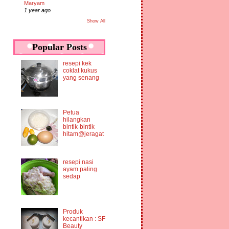
Maryam
1 year ago
Show All
Popular Posts
resepi kek
coklat kukus
yang senang
Petua
hilangkan
bintik-bintik
hitam@jeragat
resepi nasi
ayam paling
sedap
Produk
kecantikan : SF
Beauty