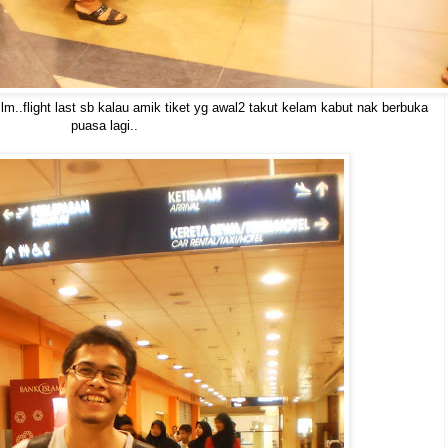
mlm..flight last sb kalau amik tiket yg awal2 takut kelam kabut nak berbuka
puasa lagi..