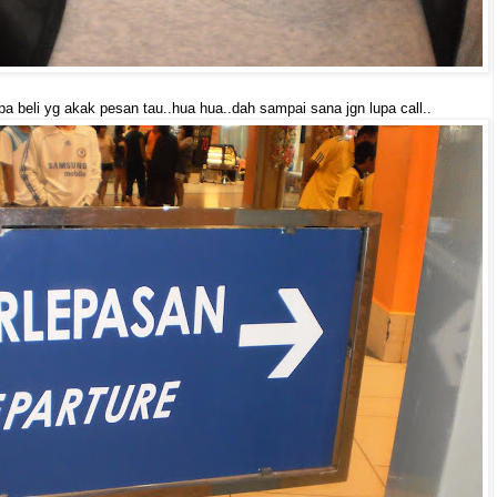
a beli yg akak pesan tau..hua hua..dah sampai sana jgn lupa call..