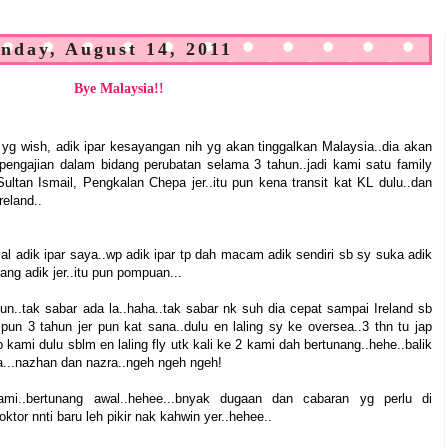
nday, August 14, 2011
Bye Malaysia!!
 yg wish, adik ipar kesayangan nih yg akan tinggalkan Malaysia..dia akan
pengajian dalam bidang perubatan selama 3 tahun..jadi kami satu family
Sultan Ismail, Pengkalan Chepa jer..itu pun kena transit kat KL dulu..dan
reland..
l adik ipar saya..wp adik ipar tp dah macam adik sendiri sb sy suka adik
rang adik jer..itu pun pompuan...
pun..tak sabar ada la..haha..tak sabar nk suh dia cepat sampai Ireland sb
pun 3 tahun jer pun kat sana..dulu en laling sy ke oversea..3 thn tu jap
tp kami dulu sblm en laling fly utk kali ke 2 kami dah bertunang..hehe..balik
ya...nazhan dan nazra..ngeh ngeh ngeh!
ami..bertunang awal..hehee...bnyak dugaan dan cabaran yg perlu di
doktor nnti baru leh pikir nak kahwin yer..hehee..