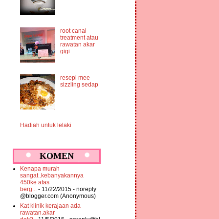
root canal
treatment atau
rawatan akar
gigi
resepi mee
sizzling sedap
Hadiah untuk lelaki
KOMEN
Kenapa murah
sangat..kebanyakannya
450ke atas
berg...
- 11/22/2015
- noreply
@blogger.com (Anonymous)
Kat klinik kerajaan ada
rawatan.akar