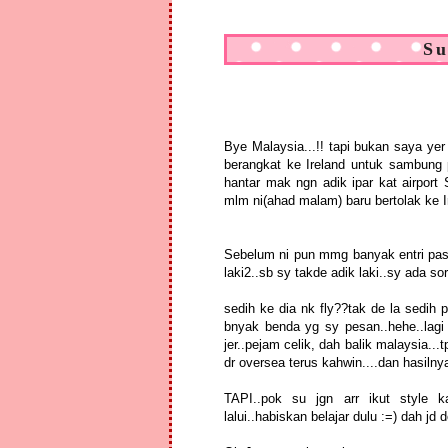
Su
Bye Malaysia...!! tapi bukan saya yer
berangkat ke Ireland untuk sambung 
hantar mak ngn adik ipar kat airport 
mlm ni(ahad malam) baru bertolak ke I
Sebelum ni pun mmg banyak entri pasa
laki2..sb sy takde adik laki..sy ada so
sedih ke dia nk fly??tak de la sedih 
bnyak benda yg sy pesan..hehe..lagi 
jer..pejam celik, dah balik malaysia...
dr oversea terus kahwin....dan hasiln
TAPI..pok su jgn arr ikut style k
lalui..habiskan belajar dulu :=) dah jd 