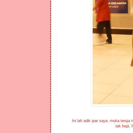
Ini lah adik ipar saya..muka teruja
tak hepi, 