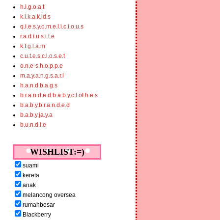
h.i.g.o.a.t
k.i.k.a.k.id.s
q.i.e.s.y.o.m.e.l.i.c.i.o.u.s
r.a.d.i.u.s.i.t.e
k.f.g.l.a.m
c.u.t.e.s c.l.o.s.e.t
o.n.e-s.h.o.p.p.e
m.a.y.a.n.g.s.a.r.i
h.a.n.d.b.a.g.s
b.r.a.n.d.e.d.b.a.b.y.c.l.ot.h.e.s
b.a.b.y.b.r.a.n.d.e.d
b.a.b.y.ja.y.a
b.u.n.d.l.e
WISHLIST:=)
suami
kereta
anak
melancong oversea
rumahbesar
Blackberry