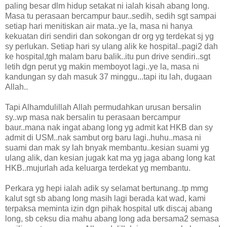
paling besar dlm hidup setakat ni ialah kisah abang long.
Masa tu perasaan bercampur baur..sedih, sedih sgt sampai
setiap hari menitiskan air mata..ye la, masa ni hanya
kekuatan diri sendiri dan sokongan dr org yg terdekat sj yg
sy perlukan. Setiap hari sy ulang alik ke hospital..pagi2 dah
ke hospital,tgh malam baru balik..itu pun drive sendiri..sgt
letih dgn perut yg makin memboyot lagi..ye la, masa ni
kandungan sy dah masuk 37 minggu...tapi itu lah, dugaan
Allah..
Tapi Alhamdulillah Allah permudahkan urusan bersalin
sy..wp masa nak bersalin tu perasaan bercampur
baur..mana nak ingat abang long yg admit kat HKB dan sy
admit di USM..nak sambut org baru lagi..huhu..masa ni
suami dan mak sy lah bnyak membantu..kesian suami yg
ulang alik, dan kesian jugak kat ma yg jaga abang long kat
HKB..mujurlah ada keluarga terdekat yg membantu.
Perkara yg hepi ialah adik sy selamat bertunang..tp mmg
kalut sgt sb abang long masih lagi berada kat wad, kami
terpaksa meminta izin dgn pihak hospital utk discaj abang
long, sb ceksu dia mahu abang long ada bersama2 semasa