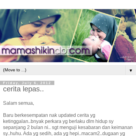
▼
Friday, July 6, 2012
cerita lepas..
Salam semua,
Baru berkesempatan nak updated cerita yg
ketinggalan..bnyak perkara yg berlaku dlm hidup sy
sepanjang 2 bulan ni.. sgt menguji kesabaran dan keimanan
sy..huhu. Ada yg sedih, ada yg hepi..macam2..dugaan yg