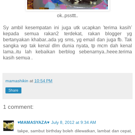
ok..pssttt..
Sy ambil kesempatan ini juga utk ucapkan 'terima kasih'
kepada semua rakan2 terdekat, rakan blogger yg
bertanyakan khabar..ada yg sms, yg email dan juga fb. Tak
sangka wp tak kenal dlm dunia nyata, tp mcm dah kenal
lama..itu lah kebaikan berblog sebenarnya..heee.terima
kasih semua .
mamashikin
at
10:54 PM
Share
1 comment:
♥MAMASYAZA♥
July 8, 2012 at 9:34 AM
takpe, sambut birthday boleh dilewatkan, lambat dan cepat,