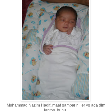
Muhammad Nazim Hadif..maaf gambar ni jer yg ada dlm
laptop..huhu.