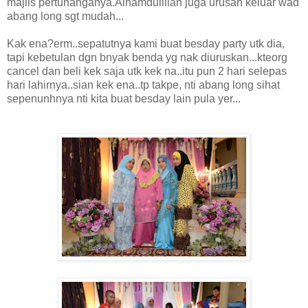
majlis pertunanganya.Alhamdulillah juga urusan keluar wad
abang long sgt mudah...
Kak ena?erm..sepatutnya kami buat besday party utk dia,
tapi kebetulan dgn bnyak benda yg nak diuruskan...kteorg
cancel dan beli kek saja utk kek na..itu pun 2 hari selepas
hari lahirnya..sian kek ena..tp takpe, nti abang long sihat
sepenunhnya nti kita buat besday lain pula yer...