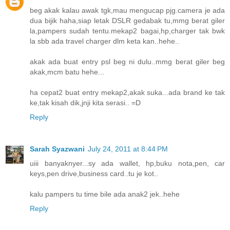
beg akak kalau awak tgk,mau mengucap pjg.camera je ada
dua bijik haha,siap letak DSLR gedabak tu,mmg berat giler
la,pampers sudah tentu.mekap2 bagai,hp,charger tak bwk
la sbb ada travel charger dlm keta kan..hehe..
akak ada buat entry psl beg ni dulu..mmg berat giler beg
akak,mcm batu hehe...
ha cepat2 buat entry mekap2,akak suka...ada brand ke tak
ke,tak kisah dik,jnji kita serasi.. =D
Reply
Sarah Syazwani
July 24, 2011 at 8:44 PM
uiii banyaknyer...sy ada wallet, hp,buku nota,pen, car
keys,pen drive,business card..tu je kot..
kalu pampers tu time bile ada anak2 jek..hehe
Reply