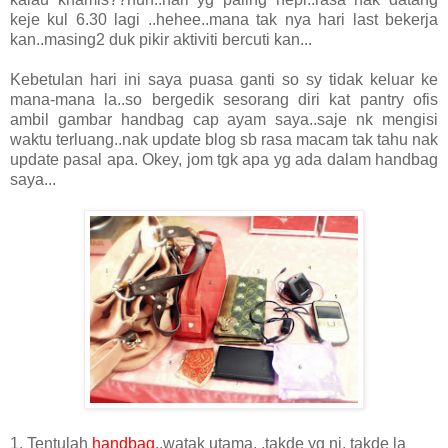
keje kul 6.30 lagi ..hehee..mana tak nya hari last bekerja
kan..masing2 duk pikir aktiviti bercuti kan...
Kebetulan hari ini saya puasa ganti so sy tidak keluar ke
mana-mana la..so bergedik sesorang diri kat pantry ofis
ambil gambar handbag cap ayam saya..saje nk mengisi
waktu terluang..nak update blog sb rasa macam tak tahu nak
update pasal apa. Okey, jom tgk apa yg ada dalam handbag
saya...
1. Tentulah
handbag
..watak utama. .takde yg ni, takde la