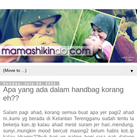
▼
Sunday, July 24, 2011
Apa yang ada dalam handbag korang
eh??
Salam pagi ahad, korang semua buat apa yer pagi2 ahad
ni..kami yg berada di Kelantan Terengganu sudah tentu la
bekerja kan..tp kalau ahad mesti suram jer hari..mendung,
sunyi..mungkin mood bercuti masing2 belum habis kot..tp
kalau khamis??huh..hari yg paling hepi..rasa nak datang