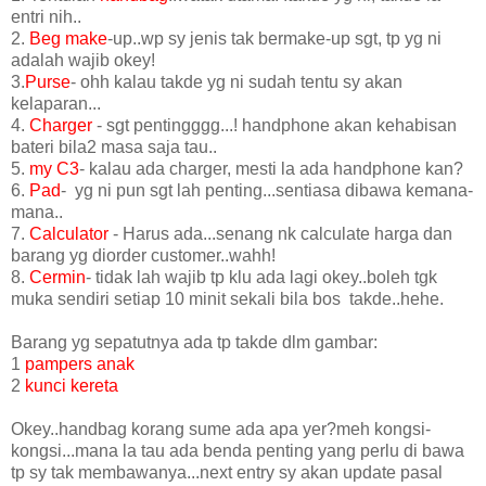
entri nih..
2.
Beg make
-up..wp sy jenis tak bermake-up sgt, tp yg ni
adalah wajib okey!
3.
Purse
- ohh kalau takde yg ni sudah tentu sy akan
kelaparan...
4.
Charger
- sgt pentingggg...! handphone akan kehabisan
bateri bila2 masa saja tau..
5.
my C3
- kalau ada charger, mesti la ada handphone kan?
6.
Pad
- yg ni pun sgt lah penting...sentiasa dibawa kemana-
mana..
7.
Calculator
- Harus ada...senang nk calculate harga dan
barang yg diorder customer..wahh!
8.
Cermin
- tidak lah wajib tp klu ada lagi okey..boleh tgk
muka sendiri setiap 10 minit sekali bila bos takde..hehe.
Barang yg sepatutnya ada tp takde dlm gambar:
1
pampers anak
2
kunci kereta
Okey..handbag korang sume ada apa yer?meh kongsi-
kongsi...mana la tau ada benda penting yang perlu di bawa
tp sy tak membawanya...next entry sy akan update pasal