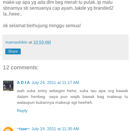
make-up apa yg ada dlm beg merah tu pulak..tp malu
sbnarnya sb semuanya cap ayam..takde yg branded2
la..heee..
ok selamat berhujung minggu semua!
mamashikin
at
10:59 AM
Share
12 comments:
A D I A
July 24, 2011 at 11:17 AM
wah suka entry sebegini hehe, suka tau apa org bawak
dalam henbeg. saya pun wajib bawak bag makeup tu
walaupun bukannya makeup sgt heeheh.
Reply
~izan~
July 24, 2011 at 11:30 AM