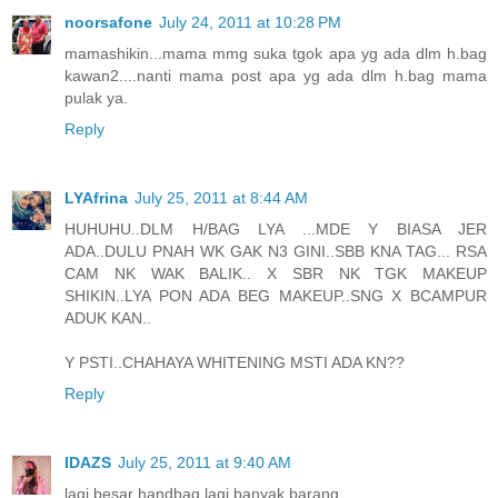
noorsafone
July 24, 2011 at 10:28 PM
mamashikin...mama mmg suka tgok apa yg ada dlm h.bag
kawan2....nanti mama post apa yg ada dlm h.bag mama
pulak ya.
Reply
LYAfrina
July 25, 2011 at 8:44 AM
HUHUHU..DLM H/BAG LYA ...MDE Y BIASA JER
ADA..DULU PNAH WK GAK N3 GINI..SBB KNA TAG... RSA
CAM NK WAK BALIK.. X SBR NK TGK MAKEUP
SHIKIN..LYA PON ADA BEG MAKEUP..SNG X BCAMPUR
ADUK KAN..
Y PSTI..CHAHAYA WHITENING MSTI ADA KN??
Reply
IDAZS
July 25, 2011 at 9:40 AM
lagi besar handbag lagi banyak barang.