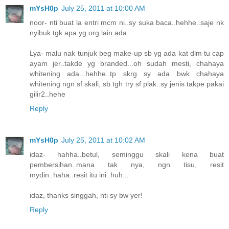
mYsH0p
July 25, 2011 at 10:00 AM
noor- nti buat la entri mcm ni..sy suka baca..hehhe..saje nk
nyibuk tgk apa yg org lain ada..
Lya- malu nak tunjuk beg make-up sb yg ada kat dlm tu cap
ayam jer..takde yg branded...oh sudah mesti, chahaya
whitening ada...hehhe..tp skrg sy ada bwk chahaya
whitening ngn sf skali, sb tgh try sf plak..sy jenis takpe pakai
gilir2..hehe
Reply
mYsH0p
July 25, 2011 at 10:02 AM
idaz- hahha..betul, seminggu skali kena buat
pembersihan..mana tak nya, ngn tisu, resit
mydin..haha..resit itu ini..huh...
idaz, thanks singgah, nti sy bw yer!
Reply