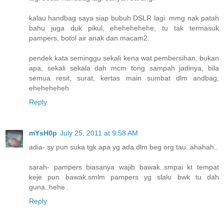
kalau handbag saya siap bubuh DSLR lagi. mmg nak patah
bahu juga duk pikul, ehehehehehe, tu tak termasuk
pampers, botol air anak dan macam2.
pendek kata seminggu sekali kena wat pembersihan, bukan
apa, sekali sekala dah mcm tong sampah jadinya, bila
semua resit, surat, kertas main sumbat dlm andbag,
eheheheheh
Reply
mYsH0p
July 25, 2011 at 9:58 AM
adia- sy pun suka tgk apa yg ada dlm beg org tau..ahahah..
sarah- pampers biasanya wajib bawak..smpai kt tempat
keje pun bawak.smlm pampers yg slalu bwk tu dah
guna..hehe..
Reply