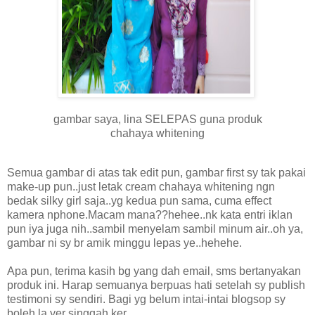
gambar saya, lina SELEPAS guna produk
chahaya whitening
Semua gambar di atas tak edit pun, gambar first sy tak pakai
make-up pun..just letak cream chahaya whitening ngn
bedak silky girl saja..yg kedua pun sama, cuma effect
kamera nphone.Macam mana??hehee..nk kata entri iklan
pun iya juga nih..sambil menyelam sambil minum air..oh ya,
gambar ni sy br amik minggu lepas ye..hehehe.
Apa pun, terima kasih bg yang dah email, sms bertanyakan
produk ini. Harap semuanya berpuas hati setelah sy publish
testimoni sy sendiri. Bagi yg belum intai-intai blogsop sy
boleh la yer singgah ker