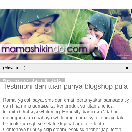
▼
Wednesday, June 8, 2011
Testimoni dari tuan punya blogshop pula
Ramai yg call saya, sms dan email bertanyakan samaada sy
dan lina mmg guna/pakai ker produk yg kitaorang jual
tu..iaitu Chahaya whitening. Honestly, kami dah 2 tahun
menggunakan chahaya whitening..cuma sy ni jenis yg tak
bermake-up sgt..so selalu skip bahagian tertentu.
Contohnya hr ni sy skip cream, esok skip toner.,tapi tetap