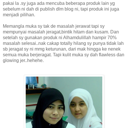
pakai la .sy juga ada mencuba beberapa produk lain yg
sebelum ni dah di publish dlm blog ni, tapi produk ini juga
menjadi pilihan.
Memangla muka sy tak de masalah jerawat tapi sy
mempunyai masalah jeragat,bintik hitam dan kusam. Dan
setelah sy gunakan produk ni Alhamdulillah hampir 70%
masalah selesai..nak cakap totally hilang sy punya tidak lah
sb jeragat sy ni mmg keturunan, dari mak hingga ke nenek
semua muka berjeragat. Tapi kulit muka sy dah flawless dan
glowing jer..hehehe.