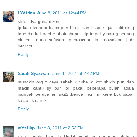
LYAfrina
June 8, 2011 at 12:44 PM
shikin..lya guna nikon...
tp kalo kamera biasa pon blh jd cantik aper.. just edit skit j
tone dia kat adobe photoshope... tp tmpat y paling senang
nk edit guna software photoscape la.. download j dr
internet...
Reply
Sarah Syazwani
June 8, 2011 at 2:42 PM
mungkin org x caya sebab x cuba lg kot..shikin pun dah
makin cantik..sy pun br pakai beberapa bulan adala
nampak perubahan sikit2..benda mcm ni kene byk sabar
kalau nk cantik
Reply
mYsH0p
June 8, 2011 at 2:53 PM
sarah, hehhe..biasa la, klu kita yg jd cust pun mesti nk tnya