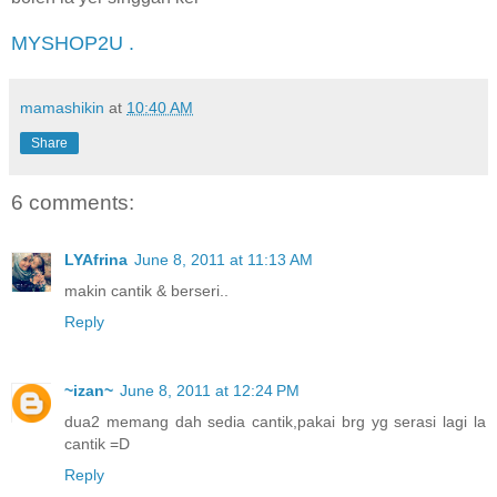
MYSHOP2U .
mamashikin
at
10:40 AM
Share
6 comments:
LYAfrina
June 8, 2011 at 11:13 AM
makin cantik & berseri..
Reply
~izan~
June 8, 2011 at 12:24 PM
dua2 memang dah sedia cantik,pakai brg yg serasi lagi la
cantik =D
Reply