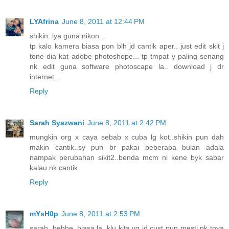
LYAfrina
June 8, 2011 at 12:44 PM
shikin..lya guna nikon...
tp kalo kamera biasa pon blh jd cantik aper.. just edit skit j
tone dia kat adobe photoshope... tp tmpat y paling senang
nk edit guna software photoscape la.. download j dr
internet...
Reply
Sarah Syazwani
June 8, 2011 at 2:42 PM
mungkin org x caya sebab x cuba lg kot..shikin pun dah
makin cantik..sy pun br pakai beberapa bulan adala
nampak perubahan sikit2..benda mcm ni kene byk sabar
kalau nk cantik
Reply
mYsH0p
June 8, 2011 at 2:53 PM
sarah, hehhe..biasa la, klu kita yg jd cust pun mesti nk tnya