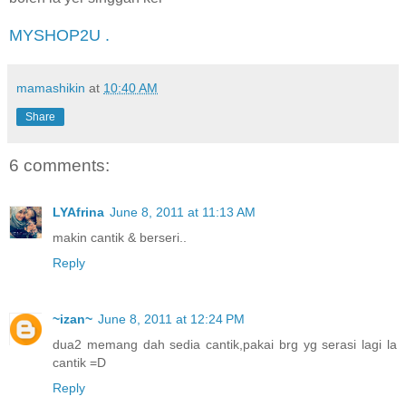
MYSHOP2U .
mamashikin
at
10:40 AM
Share
6 comments:
LYAfrina
June 8, 2011 at 11:13 AM
makin cantik & berseri..
Reply
~izan~
June 8, 2011 at 12:24 PM
dua2 memang dah sedia cantik,pakai brg yg serasi lagi la
cantik =D
Reply