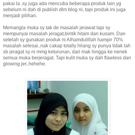
pakai la .sy juga ada mencuba beberapa produk lain yg
sebelum ni dah di publish dlm blog ni, tapi produk ini juga
menjadi pilihan.
Memangla muka sy tak de masalah jerawat tapi sy
mempunyai masalah jeragat,bintik hitam dan kusam. Dan
setelah sy gunakan produk ni Alhamdulillah hampir 70%
masalah selesai..nak cakap totally hilang sy punya tidak lah
sb jeragat sy ni mmg keturunan, dari mak hingga ke nenek
semua muka berjeragat. Tapi kulit muka sy dah flawless dan
glowing jer..hehehe.