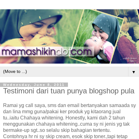
▼
Wednesday, June 8, 2011
Testimoni dari tuan punya blogshop pula
Ramai yg call saya, sms dan email bertanyakan samaada sy
dan lina mmg guna/pakai ker produk yg kitaorang jual
tu..iaitu Chahaya whitening. Honestly, kami dah 2 tahun
menggunakan chahaya whitening..cuma sy ni jenis yg tak
bermake-up sgt..so selalu skip bahagian tertentu.
Contohnya hr ni sy skip cream, esok skip toner.,tapi tetap