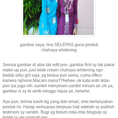
gambar saya, lina SELEPAS guna produk
chahaya whitening
Semua gambar di atas tak edit pun, gambar first sy tak pakai
make-up pun..just letak cream chahaya whitening ngn
bedak silky girl saja..yg kedua pun sama, cuma effect
kamera nphone.Macam mana??hehee..nk kata entri iklan
pun iya juga nih..sambil menyelam sambil minum air..oh ya,
gambar ni sy br amik minggu lepas ye..hehehe.
Apa pun, terima kasih bg yang dah email, sms bertanyakan
produk ini. Harap semuanya berpuas hati setelah sy publish
testimoni sy sendiri. Bagi yg belum intai-intai blogsop sy
boleh la yer singgah ker