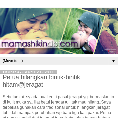
▼
Thursday, April 21, 2011
Petua hilangkan bintik-bintik
hitam@jeragat
Sebelum ni sy ada buat entri pasal jeragat yg bermastautin
di kulit muka sy.. liat betul jeragat tu ..tak mau hilang..Saya
terpaksa gunakan cara tradisonal untuk hilangkan jeragat
tuh..dah nampak perubahan wp baru tiga kali pakai. Petua
ni pun sy ambil dari internet juga, kebetulan bahan-bahan