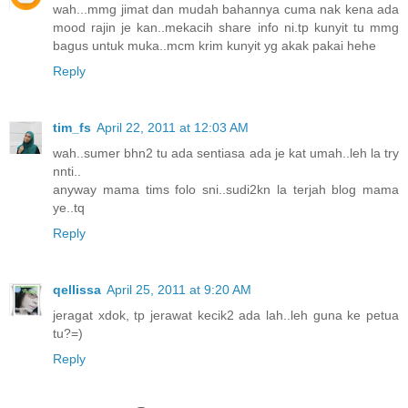
wah...mmg jimat dan mudah bahannya cuma nak kena ada
mood rajin je kan..mekacih share info ni.tp kunyit tu mmg
bagus untuk muka..mcm krim kunyit yg akak pakai hehe
Reply
tim_fs
April 22, 2011 at 12:03 AM
wah..sumer bhn2 tu ada sentiasa ada je kat umah..leh la try
nnti..
anyway mama tims folo sni..sudi2kn la terjah blog mama
ye..tq
Reply
qellissa
April 25, 2011 at 9:20 AM
jeragat xdok, tp jerawat kecik2 ada lah..leh guna ke petua
tu?=)
Reply