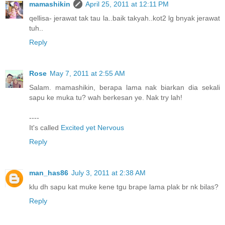
mamashikin
April 25, 2011 at 12:11 PM
qellisa- jerawat tak tau la..baik takyah..kot2 lg bnyak jerawat
tuh..
Reply
Rose
May 7, 2011 at 2:55 AM
Salam. mamashikin, berapa lama nak biarkan dia sekali
sapu ke muka tu? wah berkesan ye. Nak try lah!
----
It's called
Excited yet Nervous
Reply
man_has86
July 3, 2011 at 2:38 AM
klu dh sapu kat muke kene tgu brape lama plak br nk bilas?
Reply