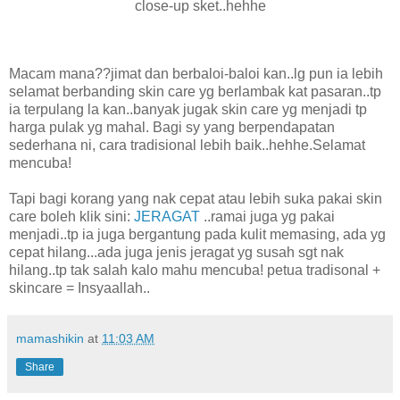
close-up sket..hehhe
Macam mana??jimat dan berbaloi-baloi kan..lg pun ia lebih
selamat berbanding skin care yg berlambak kat pasaran..tp
ia terpulang la kan..banyak jugak skin care yg menjadi tp
harga pulak yg mahal. Bagi sy yang berpendapatan
sederhana ni, cara tradisional lebih baik..hehhe.Selamat
mencuba!
Tapi bagi korang yang nak cepat atau lebih suka pakai skin
care boleh klik sini:
JERAGAT
..ramai juga yg pakai
menjadi..tp ia juga bergantung pada kulit memasing, ada yg
cepat hilang...ada juga jenis jeragat yg susah sgt nak
hilang..tp tak salah kalo mahu mencuba! petua tradisonal +
skincare = Insyaallah..
mamashikin
at
11:03 AM
Share