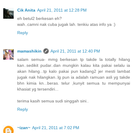
Cik Anita
April 21, 2011 at 12:28 PM
eh betul2 berkesan eh?
wah..camni nak cuba jugak lah. tenkiu atas info ya :)
Reply
mamashikin
April 21, 2011 at 12:40 PM
salam semua- mmg berkesan tp takde la totally hilang
kan..sedikit pudar..dan mungkin kalau kita pakai selalu ia
akan hilang...tp kalo pakai pun kadang2 jer mesti lambat
jugak nak hilangkan..lg pun ia adalah ramuan asli yg takde
bhn kimia kn...beras. telur ,kunyit semua tu mempunyai
khasiat yg tersendiri...
terima kasih semua sudi singgah sini..
Reply
~izan~
April 21, 2011 at 7:02 PM