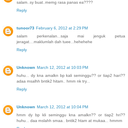
salam..sy buat..memg rasa panas ea????
Reply
tunoor73
February 6, 2012 at 2:29 PM
salam perkenalan...saja mai jenguk petua
jeragat....maklumlah dah tuee...hehehehe
Reply
Unknown
March 12, 2012 at 10:03 PM
huhu... dy kna amalkn bp kali seminggu?? or tiap2 hari??
adaa msalhh bntik2 hitam.. hmm nk try...
Reply
Unknown
March 12, 2012 at 10:04 PM
hmm dy bp kli seminggu kna amalkn?? or tiap2 hri??
huhu... daa mslahh smaa.. bntik2 htam at mukaa... hmmm