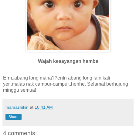
Wajah kesayangan hamba
Erm..abang long mana??entri abang long lain kali
yer..malas nak campur-campur..hehhe. Selamat berhujung
minggu semua!
mamashikin
at
10:41 AM
Share
4 comments: