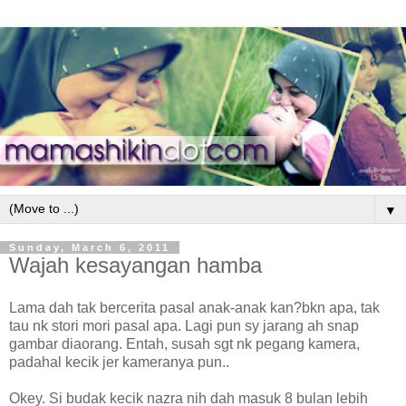
▼
Sunday, March 6, 2011
Wajah kesayangan hamba
Lama dah tak bercerita pasal anak-anak kan?bkn apa, tak
tau nk stori mori pasal apa. Lagi pun sy jarang ah snap
gambar diaorang. Entah, susah sgt nk pegang kamera,
padahal kecik jer kameranya pun..
Okey. Si budak kecik nazra nih dah masuk 8 bulan lebih