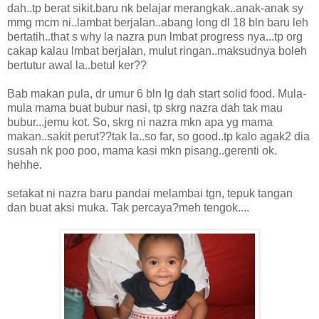
dah..tp berat sikit.baru nk belajar merangkak..anak-anak sy
mmg mcm ni..lambat berjalan..abang long dl 18 bln baru leh
bertatih..that s why la nazra pun lmbat progress nya...tp org
cakap kalau lmbat berjalan, mulut ringan..maksudnya boleh
bertutur awal la..betul ker??
Bab makan pula, dr umur 6 bln lg dah start solid food. Mula-
mula mama buat bubur nasi, tp skrg nazra dah tak mau
bubur...jemu kot. So, skrg ni nazra mkn apa yg mama
makan..sakit perut??tak la..so far, so good..tp kalo agak2 dia
susah nk poo poo, mama kasi mkn pisang..gerenti ok.
hehhe.
setakat ni nazra baru pandai melambai tgn, tepuk tangan
dan buat aksi muka. Tak percaya?meh tengok....