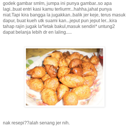
godek gambar smlm, jumpa ini punya gambar..so apa
lagi..buat entri kasi kamu terliurrrr...hahha.jahat punya
niat.Tapi kira bangga la jugakkan..balik jer keje, terus masuk
dapur, buat kueh utk suami kan...jeput pun jeput ler...kira
tahap rajin jugak la*letak bakul,masuk sendiri* untung2
dapat belanja lebih dr en laling.....
nak resepi??alah senang jer nih.