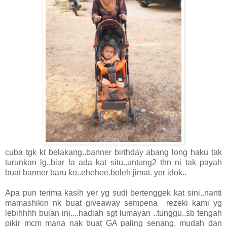
cuba tgk kt belakang..banner birthday abang long haku tak
turunkan lg..biar la ada kat situ..untung2 thn ni tak payah
buat banner baru ko..ehehee.boleh jimat. yer idok..
Apa pun terima kasih yer yg sudi bertenggek kat sini..nanti
mamashikin nk buat giveaway sempena rezeki kami yg
lebihhhh bulan ini....hadiah sgt lumayan ..tunggu..sb tengah
pikir mcm mana nak buat GA paling senang, mudah dan