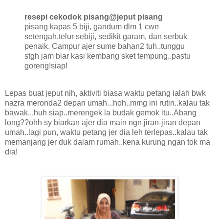
resepi cekodok pisang@jeput pisang
pisang kapas 5 biji, gandum dlm 1 cwn
setengah,telur sebiji, sedikit garam, dan serbuk
penaik. Campur ajer sume bahan2 tuh..tunggu
stgh jam biar kasi kembang sket tempung..pastu
goreng!siap!
Lepas buat jeput nih, aktiviti biasa waktu petang ialah bwk
nazra meronda2 depan umah...hoh..mmg ini rutin..kalau tak
bawak...huh siap..merengek la budak gemok itu..Abang
long??ohh sy biarkan ajer dia main ngn jiran-jiran depan
umah..lagi pun, waktu petang jer dia leh terlepas..kalau tak
memanjang jer duk dalam rumah..kena kurung ngan tok ma
dia!