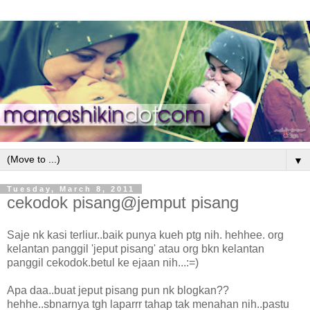
▼
Tuesday, March 8, 2011
cekodok pisang@jemput pisang
Saje nk kasi terliur..baik punya kueh ptg nih. hehhee. org
kelantan panggil 'jeput pisang' atau org bkn kelantan
panggil cekodok.betul ke ejaan nih...:=)
Apa daa..buat jeput pisang pun nk blogkan??
hehhe..sbnarnya tgh laparrr tahap tak menahan nih..pastu