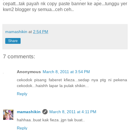
cepatt...tak payah nk copy paste banner ke ape...tunggu yer
kwn2 blogger sy semua...ceh ceh..
mamashikin
at
2:54 PM
Share
7 comments:
Anonymous
March 8, 2011 at 3:54 PM
cekodok pisang faberet kfieza...sedap nya ptg ni pekena
cekodok...haishh lapar la pulak shikin...
Reply
mamashikin
March 8, 2011 at 4:11 PM
hahhaa..buat kak fieza..jgn tak buat..
Reply