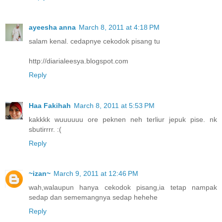
ayeesha anna
March 8, 2011 at 4:18 PM
salam kenal. cedapnye cekodok pisang tu
http://diarialeesya.blogspot.com
Reply
Haa Fakihah
March 8, 2011 at 5:53 PM
kakkkk wuuuuuu ore peknen neh terliur jepuk pise. nk
sbutirrrr. :(
Reply
~izan~
March 9, 2011 at 12:46 PM
wah,walaupun hanya cekodok pisang,ia tetap nampak
sedap dan sememangnya sedap hehehe
Reply