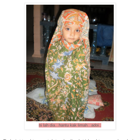
ni lah dia...hantu kak limah...adoi..