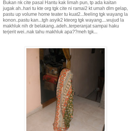
Bukan nk cite pasal Hantu kak limah pun, tp ada kaitan
jugak ah..hari tu kte org tgk cite ni ramai2 kt umah dlm gelap,
pastu up volume home teater tu kuat2...feeling tgk wayang la
konon..pastu kan...tgh asyik2 kteorg tgk wayang....wujud la
makhluk nih dr belakang..adeh..terperanjat sampai haku
terjerit wei..nak tahu makhluk apa??meh tgk...