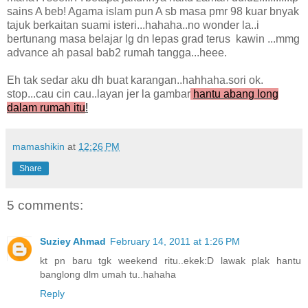
sains A beb! Agama islam pun A sb masa pmr 98 kuar bnyak
tajuk berkaitan suami isteri...hahaha..no wonder la..i
bertunang masa belajar lg dn lepas grad terus kawin ...mmg
advance ah pasal bab2 rumah tangga...heee.
Eh tak sedar aku dh buat karangan..hahhaha.sori ok.
stop...cau cin cau..layan jer la gambar
hantu abang long
dalam rumah itu
!
mamashikin
at
12:26 PM
Share
5 comments:
Suziey Ahmad
February 14, 2011 at 1:26 PM
kt pn baru tgk weekend ritu..ekek:D lawak plak hantu
banglong dlm umah tu..hahaha
Reply