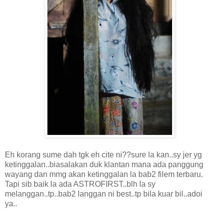
Eh korang sume dah tgk eh cite ni??sure la kan..sy jer yg
ketinggalan..biasalakan duk klantan mana ada panggung
wayang dan mmg akan ketinggalan la bab2 filem terbaru.
Tapi sib baik la ada ASTROFIRST..blh la sy
melanggan..tp..bab2 langgan ni best..tp bila kuar bil..adoi
ya..