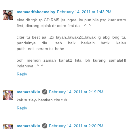
mamaarifakeemaisy
February 14, 2011 at 1:43 PM
eina dh tgk..tp CD RM5 jer..ngee..itu pun bila psg kuar astro
first, diorang ciplak dr astro first da... ^_^
citer tu best aa...2x layan..lawak2x..lawak lg abg long tu,
pandainye dia ..seb baik berkain batik, kalau
putih..eeii..seram tu..hehe
ooh memori zaman kanak2 kita lbh kurang samalaH!
indahnya.. ^_^
Reply
mamashikin
February 14, 2011 at 2:19 PM
kak suziey- bestkan cite tuh..
Reply
mamashikin
February 14, 2011 at 2:20 PM