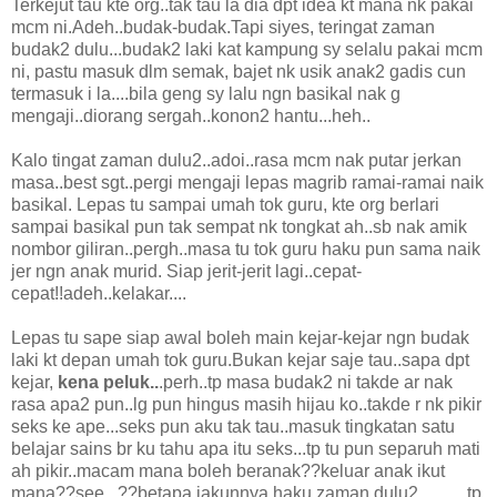
Terkejut tau kte org..tak tau la dia dpt idea kt mana nk pakai
mcm ni.Adeh..budak-budak.Tapi siyes, teringat zaman
budak2 dulu...budak2 laki kat kampung sy selalu pakai mcm
ni, pastu masuk dlm semak, bajet nk usik anak2 gadis cun
termasuk i la....bila geng sy lalu ngn basikal nak g
mengaji..diorang sergah..konon2 hantu...heh..
Kalo tingat zaman dulu2..adoi..rasa mcm nak putar jerkan
masa..best sgt..pergi mengaji lepas magrib ramai-ramai naik
basikal. Lepas tu sampai umah tok guru, kte org berlari
sampai basikal pun tak sempat nk tongkat ah..sb nak amik
nombor giliran..pergh..masa tu tok guru haku pun sama naik
jer ngn anak murid. Siap jerit-jerit lagi..cepat-
cepat!!adeh..kelakar....
Lepas tu sape siap awal boleh main kejar-kejar ngn budak
laki kt depan umah tok guru.Bukan kejar saje tau..sapa dpt
kejar,
kena peluk..
.perh..tp masa budak2 ni takde ar nak
rasa apa2 pun..lg pun hingus masih hijau ko..takde r nk pikir
seks ke ape...seks pun aku tak tau..masuk tingkatan satu
belajar sains br ku tahu apa itu seks...tp tu pun separuh mati
ah pikir..macam mana boleh beranak??keluar anak ikut
mana??see...??betapa jakunnya haku zaman dulu2...........tp