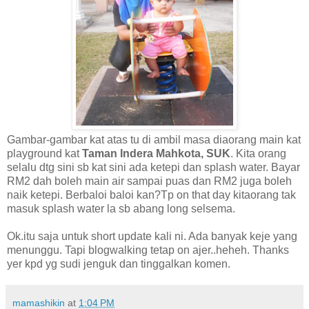
Gambar-gambar kat atas tu di ambil masa diaorang main kat
playground kat
Taman Indera Mahkota, SUK
. Kita orang
selalu dtg sini sb kat sini ada ketepi dan splash water. Bayar
RM2 dah boleh main air sampai puas dan RM2 juga boleh
naik ketepi. Berbaloi baloi kan?Tp on that day kitaorang tak
masuk splash water la sb abang long selsema.
Ok.itu saja untuk short update kali ni. Ada banyak keje yang
menunggu. Tapi blogwalking tetap on ajer..heheh. Thanks
yer kpd yg sudi jenguk dan tinggalkan komen.
mamashikin
at
1:04 PM