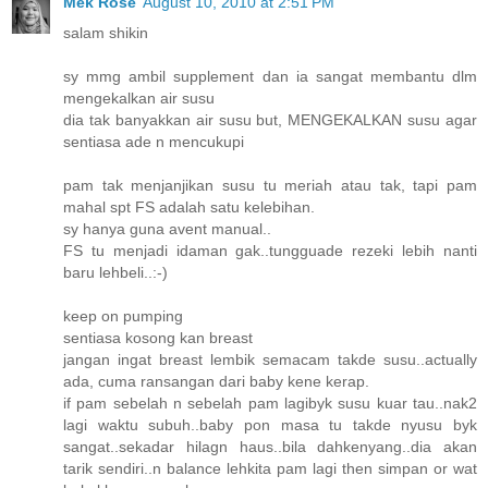
Mek Rose
August 10, 2010 at 2:51 PM
salam shikin
sy mmg ambil supplement dan ia sangat membantu dlm
mengekalkan air susu
dia tak banyakkan air susu but, MENGEKALKAN susu agar
sentiasa ade n mencukupi
pam tak menjanjikan susu tu meriah atau tak, tapi pam
mahal spt FS adalah satu kelebihan.
sy hanya guna avent manual..
FS tu menjadi idaman gak..tungguade rezeki lebih nanti
baru lehbeli..:-)
keep on pumping
sentiasa kosong kan breast
jangan ingat breast lembik semacam takde susu..actually
ada, cuma ransangan dari baby kene kerap.
if pam sebelah n sebelah pam lagibyk susu kuar tau..nak2
lagi waktu subuh..baby pon masa tu takde nyusu byk
sangat..sekadar hilagn haus..bila dahkenyang..dia akan
tarik sendiri..n balance lehkita pam lagi then simpan or wat