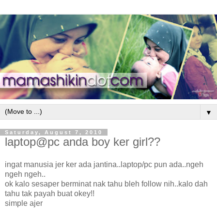
▼
Saturday, August 7, 2010
laptop@pc anda boy ker girl??
ingat manusia jer ker ada jantina..laptop/pc pun ada..ngeh
ngeh ngeh..
ok kalo sesaper berminat nak tahu bleh follow nih..kalo dah
tahu tak payah buat okey!!
simple ajer