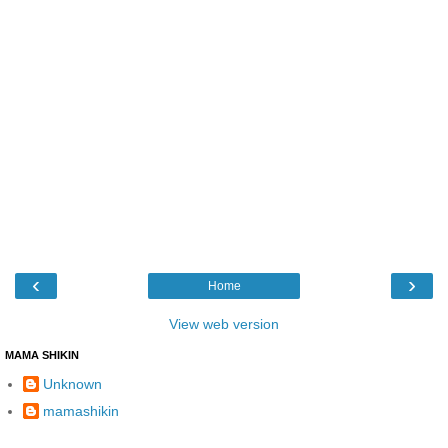
‹
›
Home
View web version
MAMA SHIKIN
Unknown
mamashikin