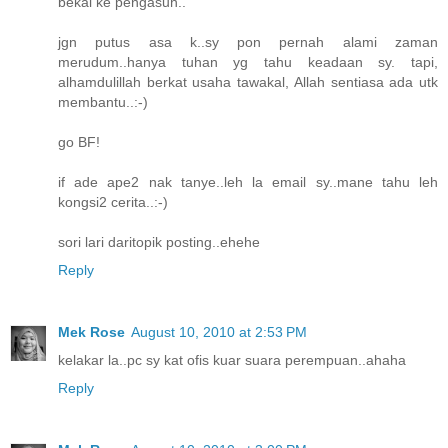
bekal ke pengasuh..
jgn putus asa k..sy pon pernah alami zaman
merudum..hanya tuhan yg tahu keadaan sy. tapi,
alhamdulillah berkat usaha tawakal, Allah sentiasa ada utk
membantu..:-)
go BF!
if ade ape2 nak tanye..leh la email sy..mane tahu leh
kongsi2 cerita..:-)
sori lari daritopik posting..ehehe
Reply
Mek Rose
August 10, 2010 at 2:53 PM
kelakar la..pc sy kat ofis kuar suara perempuan..ahaha
Reply