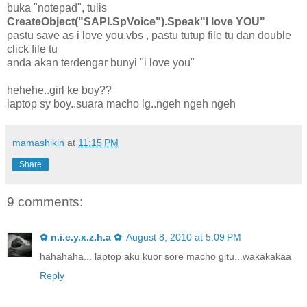
buka "notepad", tulis
CreateObject("SAPI.SpVoice").Speak"I love YOU"
pastu save as i love you.vbs , pastu tutup file tu dan double
click file tu
anda akan terdengar bunyi "i love you"
hehehe..girl ke boy??
laptop sy boy..suara macho lg..ngeh ngeh ngeh
mamashikin
at
11:15 PM
Share
9 comments:
✿ n.i.e.y.x.z.h.a ✿
August 8, 2010 at 5:09 PM
hahahaha... laptop aku kuor sore macho gitu...wakakakaa
Reply