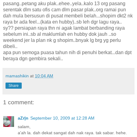
pasang..petang aku plak..ehee..yela..kalo 13 org pasang
serentak dlm satu ofis cam dlm pasar plak..org ramai pun
dah mula bersusun di pusat membeli belah...shopim dkt2 nk
raya br ada feel...(kata en hubby)..sb leh dgr lagu raya..
sy?? persiapan raya thn ni agak lambat berbanding raya
sebelum ini..sb al maklumlah en hubby dok jauh ..so
weekend jer la plan nk g shopim..bnyak lg brg yg perlu
dibeli..
apa pun semoga puasa tahun nih di penuhi berkat...dan dpt
beraya dgn gembira sekali..
mamashikin
at
10:04 AM
Share
1 comment:
aZr|n
September 10, 2009 at 12:28 AM
salam,
a'ah la. dah dekat sangat dah nak raya. tak sabar. hehe.