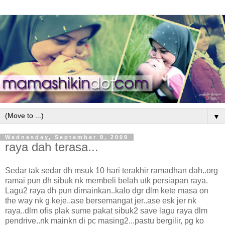
▼
Wednesday, September 9, 2009
raya dah terasa...
Sedar tak sedar dh msuk 10 hari terakhir ramadhan dah..org
ramai pun dh sibuk nk membeli belah utk persiapan raya.
Lagu2 raya dh pun dimainkan..kalo dgr dlm kete masa on
the way nk g keje..ase bersemangat jer..ase esk jer nk
raya..dlm ofis plak sume pakat sibuk2 save lagu raya dlm
pendrive..nk mainkn di pc masing2...pastu bergilir, pg ko